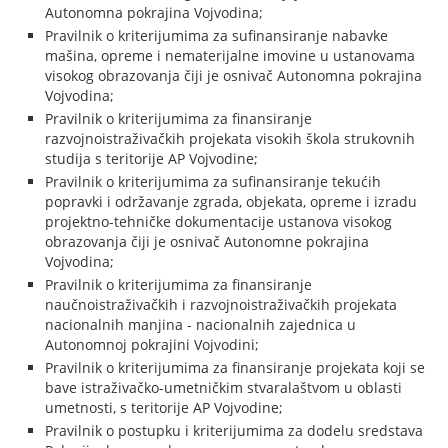
Autonomna pokrajina Vojvodina;
Pravilnik o kriterijumima za sufinansiranje nabavke
mašina, opreme i nematerijalne imovine u ustanovama
visokog obrazovanja čiji je osnivač Autonomna pokrajina
Vojvodina;
Pravilnik o kriterijumima za finansiranje
razvojnoistraživačkih projekata visokih škola strukovnih
studija s teritorije AP Vojvodine;
Pravilnik o kriterijumima za sufinansiranje tekućih
popravki i održavanje zgrada, objekata, opreme i izradu
projektno-tehničke dokumentacije ustanova visokog
obrazovanja čiji je osnivač Autonomne pokrajina
Vojvodina;
Pravilnik o kriterijumima za finansiranje
naučnoistraživačkih i razvojnoistraživačkih projekata
nacionalnih manjina - nacionalnih zajednica u
Autonomnoj pokrajini Vojvodini;
Pravilnik o kriterijumima za finansiranje projekata koji se
bave istraživačko-umetničkim stvaralaštvom u oblasti
umetnosti, s teritorije AP Vojvodine;
Pravilnik o postupku i kriterijumima za dodelu sredstava