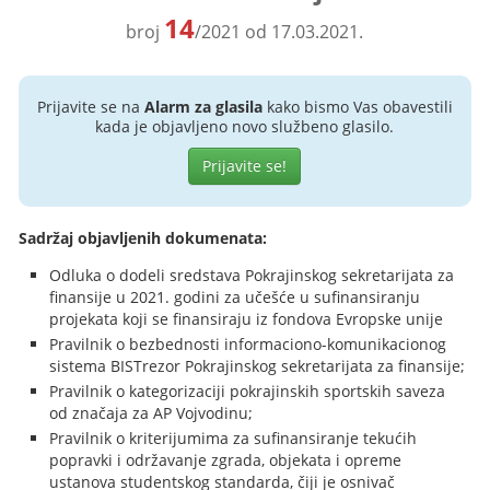
14
broj
/2021 od 17.03.2021.
Prijavite se na
Alarm za glasila
kako bismo Vas obavestili
kada je objavljeno novo službeno glasilo.
Prijavite se!
Sadržaj objavljenih dokumenata:
Odluka o dodeli sredstava Pokrajinskog sekretarijata za
finansije u 2021. godini za učešće u sufinansiranju
projekata koji se finansiraju iz fondova Evropske unije
Pravilnik o bezbednosti informaciono-komunikacionog
sistema BISTrezor Pokrajinskog sekretarijata za finansije;
Pravilnik o kategorizaciji pokrajinskih sportskih saveza
od značaja za AP Vojvodinu;
Pravilnik o kriterijumima za sufinansiranje tekućih
popravki i održavanje zgrada, objekata i opreme
ustanova studentskog standarda, čiji je osnivač