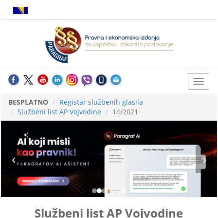
BESPLATNO
Registar službenih glasila
Službeni list AP Vojvodine
14/2021
Službeni list AP Vojvodine