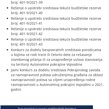
broj: 401-9/2021-39
Rešenje o upotrebi sredstava tekuće budžetske rezerve
broj: 401-9/2021-40
Rešenje o upotrebi sredstava tekuće budžetske rezerve
broj: 401-9/2021-41
Rešenje o upotrebi sredstava tekuće budžetske rezerve
broj: 401-9/2021-42
Rešenje o upotrebi sredstava tekuće budžetske rezerve
broj: 401-9/2021-43
Konkurs za dodelu bespovratnih sredstava porodicama
u kojima se rodi treće ili četvrto dete za rešavanje
stambenog pitanja ili za unapređenje uslova stanovanja
na teritoriji Autonomne pokrajine Vojvodine
Javni konkurs za dodelu sredstava Pokrajinskog zavoda
za ravnopravnost polova udruženjima građana za oblast
ravnopravnosti polova sa ciljem unapređenja rodne
ravnopravnosti u Autonomnoj pokrajini Vojvodini u 2021.
godini
Sve propise iz ovog i prethodnih brojeva