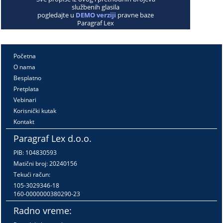
službenih glasila
pogledajte u
DEMO verziji
pravne baze
Paragraf Lex
Početna
O nama
Besplatno
Pretplata
Vebinari
Korisnički kutak
Kontakt
Paragraf Lex d.o.o.
PIB: 104830593
Matični broj: 20240156
Tekući račun:
105-3029346-18
160-0000000380290-23
Radno vreme: