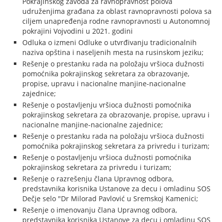
Pokrajinskog zavoda za ravnopravnost polova
udruženjima građana za oblast ravnopravnosti polova sa
ciljem unapređenja rodne ravnopravnosti u Autonomnoj
pokrajini Vojvodini u 2021. godini
Odluka o izmeni Odluke o utvrđivanju tradicionalnih
naziva opština i naseljenih mesta na rusinskom jeziku;
Rešenje o prestanku rada na položaju vršioca dužnosti
pomoćnika pokrajinskog sekretara za obrazovanje,
propise, upravu i nacionalne manjine-nacionalne
zajednice;
Rešenje o postavljenju vršioca dužnosti pomoćnika
pokrajinskog sekretara za obrazovanje, propise, upravu i
nacionalne manjine-nacionalne zajednice;
Rešenje o prestanku rada na položaju vršioca dužnosti
pomoćnika pokrajinskog sekretara za privredu i turizam;
Rešenje o postavljenju vršioca dužnosti pomoćnika
pokrajinskog sekretara za privredu i turizam;
Rešenje o razrešenju člana Upravnog odbora,
predstavnika korisnika Ustanove za decu i omladinu SOS
Dečje selo "Dr Milorad Pavlović u Sremskoj Kamenici;
Rešenje o imenovanju člana Upravnog odbora,
predstavnika korisnika Ustanove za decu i omladinu SOS