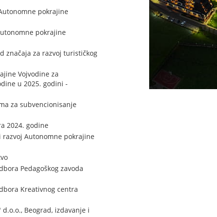
i Autonomne pokrajine
i Autonomne pokrajine
 značaja za razvoj turističkog
ajine Vojvodine za
dine u 2025. godini -
ima za subvencionisanje
ra 2024. godine
 i razvoj Autonomne pokrajine
tvo
 odbora Pedagoškog zavoda
dbora Kreativnog centra
d.o.o., Beograd, izdavanje i