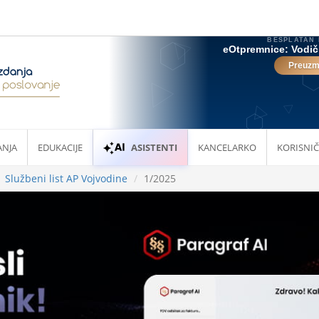
ANJA
EDUKACIJE
ASISTENTI
KANCELARKO
KORISNIČ
Službeni list AP Vojvodine
1/2025