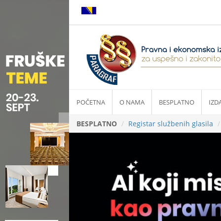
POČETNA
O NAMA
BESPLATNO
IZD
BESPLATNO
Registar službenih glasila