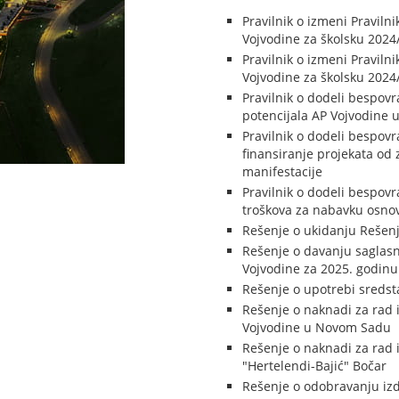
Pravilnik o izmeni Praviln
Vojvodine za školsku 2024
Pravilnik o izmeni Praviln
Vojvodine za školsku 2024
Pravilnik o dodeli bespovr
potencijala AP Vojvodine u
Pravilnik o dodeli bespov
finansiranje projekata od 
manifestacije
Pravilnik o dodeli bespov
troškova za nabavku osnovn
Rešenje o ukidanju Rešen
Rešenje o davanju saglasn
Vojvodine za 2025. godinu
Rešenje o upotrebi sredst
Rešenje o naknadi za rad
Vojvodine u Novom Sadu
Rešenje o naknadi za rad 
"Hertelendi-Bajić" Bočar
Rešenje o odobravanju izda