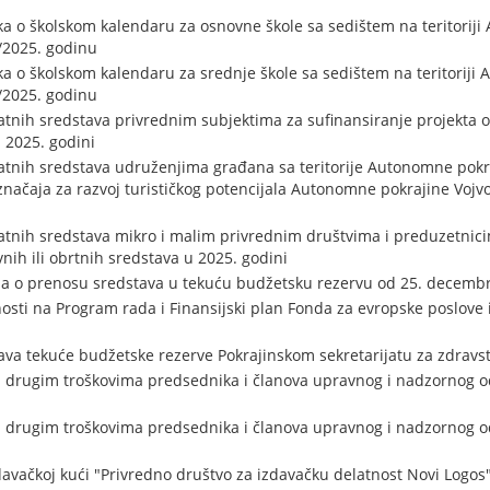
ika o školskom kalendaru za osnovne škole sa sedištem na teritorij
/2025. godinu
ika o školskom kalendaru za srednje škole sa sedištem na teritorij
/2025. godinu
atnih sredstava privrednim subjektima za sufinansiranje projekta od
 2025. godini
ratnih sredstava udruženjima građana sa teritorije Autonomne pokr
značaja za razvoj turističkog potencijala Autonomne pokrajine Vojvo
ratnih sredstava mikro i malim privrednim društvima i preduzetnic
ih ili obrtnih sredstava u 2025. godini
ja o prenosu sredstava u tekuću budžetsku rezervu od 25. decemb
osti na Program rada i Finansijski plan Fonda za evropske poslove
ava tekuće budžetske rezerve Pokrajinskom sekretarijatu za zdravs
 i drugim troškovima predsednika i članova upravnog i nadzornog
i drugim troškovima predsednika i članova upravnog i nadzornog o
vačkoj kući "Privredno društvo za izdavačku delatnost Novi Logos" 