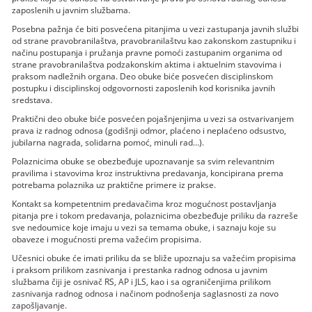
zaposlenih u javnim službama.
Posebna pažnja će biti posvećena pitanjima u vezi zastupanja javnih službi
od strane pravobranilaštva, pravobranilaštvu kao zakonskom zastupniku i
načinu postupanja i pružanja pravne pomoći zastupanim organima od
strane pravobranilaštva podzakonskim aktima i aktuelnim stavovima i
praksom nadležnih organa. Deo obuke biće posvećen disciplinskom
postupku i disciplinskoj odgovornosti zaposlenih kod korisnika javnih
sredstava.
Praktični deo obuke biće posvećen pojašnjenjima u vezi sa ostvarivanjem
prava iz radnog odnosa (godišnji odmor, plaćeno i neplaćeno odsustvo,
jubilarna nagrada, solidarna pomoć, minuli rad…).
Polaznicima obuke se obezbeđuje upoznavanje sa svim relevantnim
pravilima i stavovima kroz instruktivna predavanja, koncipirana prema
potrebama polaznika uz praktične primere iz prakse.
Kontakt sa kompetentnim predavačima kroz mogućnost postavljanja
pitanja pre i tokom predavanja, polaznicima obezbeđuje priliku da razreše
sve nedoumice koje imaju u vezi sa temama obuke, i saznaju koje su
obaveze i mogućnosti prema važećim propisima.
Učesnici obuke će imati priliku da se bliže upoznaju sa važećim propisima
i praksom prilikom zasnivanja i prestanka radnog odnosa u javnim
službama čiji je osnivač RS, AP i JLS, kao i sa ograničenjima prilikom
zasnivanja radnog odnosa i načinom podnošenja saglasnosti za novo
zapošljavanje.