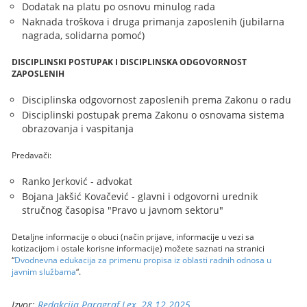
Dodatak na platu po osnovu minulog rada
Naknada troškova i druga primanja zaposlenih (jubilarna
nagrada, solidarna pomoć)
DISCIPLINSKI POSTUPAK I DISCIPLINSKA ODGOVORNOST
ZAPOSLENIH
Disciplinska odgovornost zaposlenih prema Zakonu o radu
Disciplinski postupak prema Zakonu o osnovama sistema
obrazovanja i vaspitanja
Predavači:
Ranko Jerković - advokat
Bojana Jakšić Kovačević - glavni i odgovorni urednik
stručnog časopisa "Pravo u javnom sektoru"
Detaljne informacije o obuci (način prijave, informacije u vezi sa
kotizacijom i ostale korisne informacije) možete saznati na stranici
“
Dvodnevna edukacija za primenu propisa iz oblasti radnih odnosa u
javnim službama
“.
Izvor:
Redakcija Paragraf Lex, 28.12.2025.