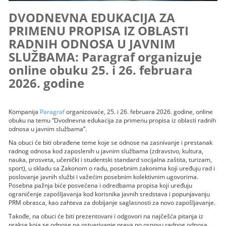
DVODNEVNA EDUKACIJA ZA
PRIMENU PROPISA IZ OBLASTI
RADNIH ODNOSA U JAVNIM
SLUŽBAMA: Paragraf organizuje
online obuku 25. i 26. februara
2026. godine
Kompanija
Paragraf
organizovaće, 25. i 26. februara 2026. godine, online
obuku na temu “Dvodnevna edukacija za primenu propisa iz oblasti radnih
odnosa u javnim službama”.
Na obuci će biti obrađene teme koje se odnose na zasnivanje i prestanak
radnog odnosa kod zaposlenih u javnim službama (zdravstvo, kultura,
nauka, prosveta, učenički i studentski standard socijalna zaštita, turizam,
sport), u skladu sa Zakonom o radu, posebnim zakonima koji uređuju rad i
poslovanje javnih službi i važećim posebnim kolektivnim ugovorima.
Posebna pažnja biće posvećena i odredbama propisa koji uređuju
ograničenje zapošljavanja kod korisnika javnih sredstava i popunjavanju
PRM obrasca, kao zahteva za dobijanje saglasnosti za novo zapošljavanje.
Takođe, na obuci će biti prezentovani i odgovori na najčešća pitanja iz
prakse koja se odnose na ostvarivanje prava po osnovu radnog odnosa