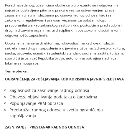
Pored navedenog, učesnicima obuke će biti prezentovani odgovori na
najčešće postavljena pitanja u praksi u vezi sa ostvarivanjem prava
zaposlenih u javnim službama po osnovu radnog odnosa, kao i sa
zakonskom regulativom i praksom vezanom za položaj i ulogu
pravobranilaštva kao zakonskog zastupnika u postupcima pred sudom i
drugim državnim organima, te disciplinskim postupkom i disciplinskom
odgovornošću zaposlenih.
Obuka je namenjena direktorima, rukovodiocima kadrovskih službi,
sekretarima i drugim zaposlenima u javnim službama (zdravstvo, kultura,
nauka, prosveta, učenički i studentski standard socijalna zaštita, turizam,
sport) čiji je osnivač Republika Srbija, autonomna pokrajina i jedinica
lokalne samouprave.
Teme obuke:
OGRANIČENJE ZAPOŠLJAVANJA KOD KORISNIKA JAVNIH SREDSTAVA
Saglasnost za zasnivanje radnog odnosa
Obaveza objavljivanja podataka o kadrovima
Popunjavanje PRM obrasca
Preobražaj radnog odnosa u svetlu ograničenja
zapošljavanja
ZASNIVANJE I PRESTANAK RADNOG ODNOSA