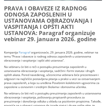
PRAVA I OBAVEZE IZ RADNOG
ODNOSA ZAPOSLENIH U
USTANOVAMA OBRAZOVANJA I
VASPITANJA I OPŠTI AKTI
USTANOVA: Paragraf organizuje
vebinar 29. januara 2026. godine
Kompanija
Paragraf
organizovaće, 29. januara 2026. godine, vebinar na
temu “Prava i obaveze iz radnog odnosa zaposlenih u ustanovama
obrazovanja i vaspitanja i opšti akti ustanova”.
Na vebinaru će biti o reči o postupku preuzimanja zaposlenih u
ustanovama obrazovanja i vaspitanja, sadržini i formi statuta i drugih
opštih akata. Pored navedenog, učesnicima vebinara biće prezentovani i
odgovori na najčešće postavljena pitanja u praksi u vezi sa ostvarivanjem
prava zaposlenih, a koja su uređena Posebnim kolektivnim ugovorima za
zaposlene u osnovnim i srednjim školama i domovima učenika.
Na vebinaru će biti reči o postupku preuzimanja zaposlenih u ustanovama
obrazovanja i vaspitanja, poštovanju propisanih procedura za
preuzimanje i donošenja odluka u skladu sa pozitivnim propisima. Takođe,
govoriće se o obavezi ustanova da izrade statut i druge opšte akte, te