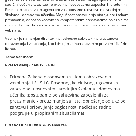
sadržini opštih akata, kao i o pravima i obavezama zaposlenih uređenim
Posebnim kolektivnim ugovorom za zaposlene u osnovnim i srednjim
školama i domovima učenika. Mogućnost postavljanja pitanja pre i tokom
predavanja, odnosno kontakt sa kompetentnim predavačima polaznicima
obezbeđuje priliku da razreše sve nedoumice koje imaju u vezi sa temom
vebinara.
Vebinar je namenjen direktorima, odnosno sekretarima u ustanova
obrazovanja i vaspitanja, kao i drugim zainteresovanim pravnim i fizičkim
licima.
Teme vebinara:
PREUZIMANJE ZAPOSLENIH
Primena Zakona o osnovama sistema obrazovanja i
vaspitanja i čl. 5 i 6. Posebnog kolektivnog ugovora za
zaposlene u osnovnim i srednjim školama i domovima
učenika (postupanje po zahtevima zaposlenih za
preuzimanje - preuzimanje sa liste, donošenje odluke po
zahtevu i pribavljanje saglasnosti nadležne radne
podgrupe u propisanim situacijama)
PRIKAZ OPŠTIH AKATA USTANOVA