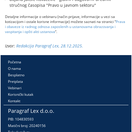
stručnog časopisa "Pravo u javnom sektoru"
Detaljne informacije o vebinaru (način prijave, informacije u vezi sa
kotizacijom i ostale korisne informacije) možete saznati na stranici “
Prava
i obaveze iz radnog odnosa zaposlenih u ustanovama obrazovanja i
vaspitanja i opšti akti ustanova
“.
Izvor:
Redakcija Paragraf Lex, 28.12.2025.
Početna
O nama
Besplatno
Pretplata
Vebinari
Korisnički kutak
Kontakt
Paragraf Lex d.o.o.
PIB: 104830593
Matični broj: 20240156