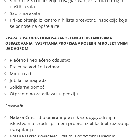
Smernice za donošenje i usaglašavanje statuta i drugih
opštih akata
Sadržina akata
Prikaz pitanja iz kontrolnih lista prosvetne inspekcije koja
se odnose na opšte akte
PRAVA IZ RADNOG ODNOSA ZAPOSLENIH U USTANOVAMA
OBRAZOVANJA I VASPITANJA PROPISANA POSEBNIM KOLEKTIVNIM
UGOVOROM
Plaćeno i neplaćeno odsustvo
Pravo na godišnji odmor
Minuli rad
Jubilarna nagrada
Solidarna pomoć
Otpremnina za odlazak u penziju
Predavači:
Nataša Ćirić - diplomirani pravnik sa dugogodišnjim
iskustvom u izradi i primeni propisa iz oblasti obrazovanja
i vaspitanja
Bojana Jakšić Kovačević - glavni i odgovorni urednik