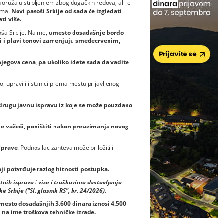
oružaju strpljenjem zbog dugačkih redova, ali je
ama.
Novi pasoši Srbije od sada će izgledati
ti više.
oša Srbije. Naime,
umesto dosadašnje bordo
uti i plavi tonovi zamenjuju smeđecrvenim,
njegova cena, pa ukoliko idete sada da vadite
j upravi ili stanici prema mestu prijavljenog
 drugu javnu ispravu iz koje se može pouzdano
 je važeći, poništiti nakon preuzimanja novog
Uprave
. Podnosilac zahteva može priložiti i
oji potvrđuje razlog hitnosti postupka.
ih isprava i vize i troškovima dostavljanja
Srbije ("Sl. glasnik RS", br. 24/2026)
.
mesto dosadašnjih 3.600 dinara iznosi 4.500
 na ime troškova tehničke izrade.