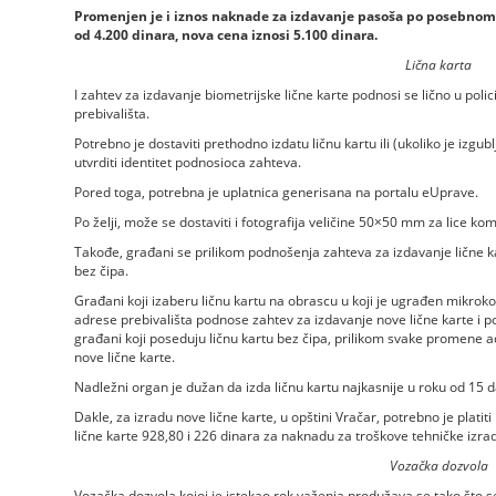
Promenjen je i iznos naknade za izdavanje pasoša po posebnom
od 4.200 dinara, nova cena iznosi 5.100 dinara.
Lična karta
I zahtev za izdavanje biometrijske lične karte podnosi se lično u polici
prebivališta.
Potrebno je dostaviti prethodno izdatu ličnu kartu ili (ukoliko je izg
utvrditi identitet podnosioca zahteva.
Pored toga, potrebna je uplatnica generisana na portalu eUprave.
Po želji, može se dostaviti i fotografija veličine 50×50 mm za lice kom
Takođe, građani se prilikom podnošenja zahteva za izdavanje lične kart
bez čipa.
Građani koji izaberu ličnu kartu na obrascu u koji je ugrađen mikroko
adrese prebivališta podnose zahtev za izdavanje nove lične karte i p
građani koji poseduju ličnu kartu bez čipa, prilikom svake promene a
nove lične karte.
Nadležni organ je dužan da izda ličnu kartu najkasnije u roku od 15
Dakle, za izradu nove lične karte, u opštini Vračar, potrebno je plati
lične karte 928,80 i 226 dinara za naknadu za troškove tehničke izrad
Vozačka dozvola
Vozačka dozvola kojoj je istekao rok važenja produžava se tako što 