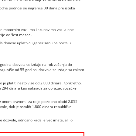
odne podnosi se najranije 30 dana pre isteka
je motornim vozilima i skupovima vozila one
rije od šest meseci.
da donese uplatnicu generisanu na portalu
 godina dozvola se izdaje na rok važenja do
maju više od 55 godina, dozvola se izdaje sa rokom
je platiti nešto više od 2.000 dinara. Konkretno,
ega 294 dinara kao naknada za obrazac vozačke
 onom pravom i za to je potrebno platiti 2.055
ole, dok je ostalih 1.800 dinara republička
e dozvole, odnosno kada je već imate, ali joj