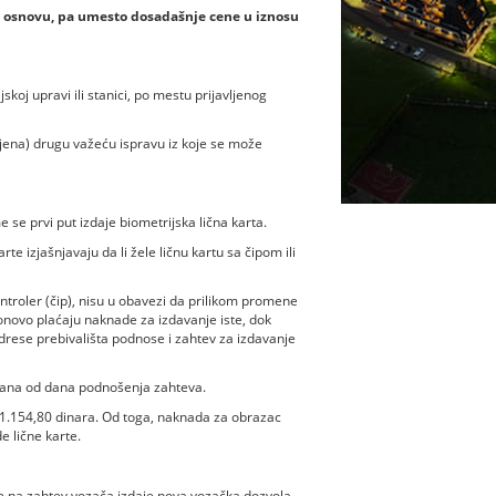
 osnovu, pa umesto dosadašnje cene u iznosu
jskoj upravi ili stanici, po mestu prijavljenog
ubljena) drugu važeću ispravu iz koje se može
e se prvi put izdaje biometrijska lična karta.
e izjašnjavaju da li žele ličnu kartu sa čipom ili
ntroler (čip), nisu u obavezi da prilikom promene
onovo plaćaju naknade za izdavanje iste, dok
drese prebivališta podnose i zahtev za izdavanje
 dana od dana podnošenja zahteva.
ti 1.154,80 dinara. Od toga, naknada za obrazac
e lične karte.
se na zahtev vozača izdaje nova vozačka dozvola.