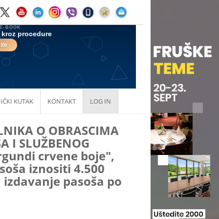
IČKI KUTAK
KONTAKT
LOG IN
LNIKA O OBRASCIMA
A I SLUŽBENOG
gundi crvene boje",
oša iznositi 4.500
a izdavanje pasoša po