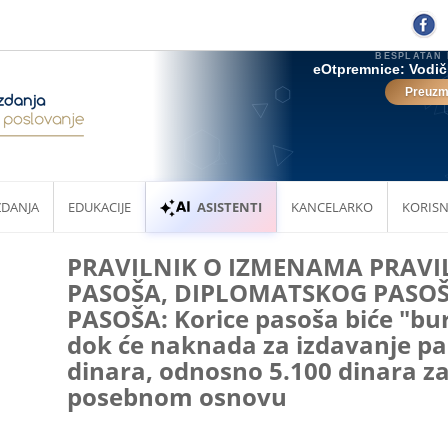
ZDANJA
EDUKACIJE
ASISTENTI
KANCELARKO
KORISN
PRAVILNIK O IZMENAMA PRAVI
PASOŠA, DIPLOMATSKOG PASOŠ
PASOŠA: Korice pasoša biće "bur
dok će naknada za izdavanje pas
dinara, odnosno 5.100 dinara z
posebnom osnovu