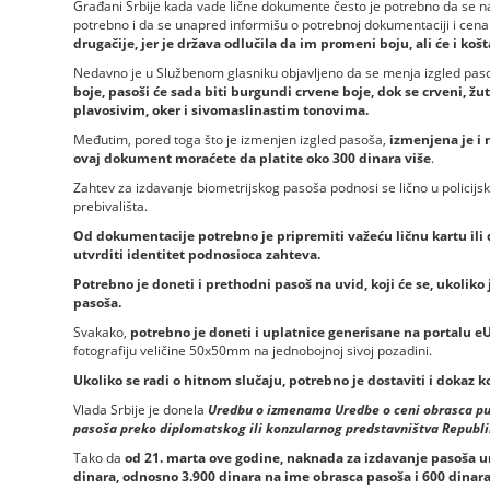
Građani Srbije kada vade lične dokumente često je potrebno da se na
potrebno i da se unapred informišu o potrebnoj dokumentaciji i cen
drugačije, jer je država odlučila da im promeni boju, ali će i košta
Nedavno je u Službenom glasniku objavljeno da se menja izgled pas
boje, pasoši će sada biti burgundi crvene boje, dok se crveni, ž
plavosivim, oker i sivomaslinastim tonovima.
Međutim, pored toga što je izmenjen izgled pasoša,
izmenjena je i 
ovaj dokument moraćete da platite oko 300 dinara više
.
Zahtev za izdavanje biometrijskog pasoša podnosi se lično u policijsko
prebivališta.
Od dokumentacije potrebno je pripremiti važeću ličnu kartu ili
utvrditi identitet podnosioca zahteva.
Potrebno je doneti i prethodni pasoš na uvid, koji će se, ukoliko
pasoša.
Svakako,
potrebno je doneti i uplatnice generisane na portalu e
fotografiju veličine 50x50mm na jednobojnoj sivoj pozadini.
Ukoliko se radi o hitnom slučaju, potrebno je dostaviti i dokaz k
Vlada Srbije je donela
Uredbu o izmenama Uredbe o ceni obrasca putn
pasoša preko diplomatskog ili konzularnog predstavništva Republike 
Tako da
od 21. marta ove godine, naknada za izdavanje pasoša u
dinara, odnosno 3.900 dinara na ime obrasca pasoša i 600 dinara