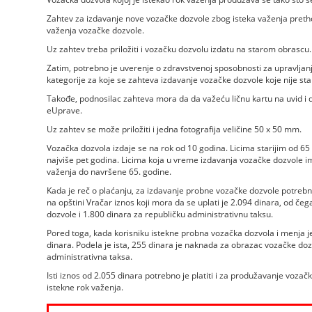
Zahtev za izdavanje nove vozačke dozvole zbog isteka važenja preth
važenja vozačke dozvole.
Uz zahtev treba priložiti i vozačku dozvolu izdatu na starom obrascu.
Zatim, potrebno je uverenje o zdravstvenoj sposobnosti za upravljan
kategorije za koje se zahteva izdavanje vozačke dozvole koje nije sta
Takođe, podnosilac zahteva mora da da važeću ličnu kartu na uvid i 
eUprave.
Uz zahtev se može priložiti i jedna fotografija veličine 50 x 50 mm.
Vozačka dozvola izdaje se na rok od 10 godina. Licima starijim od 65
najviše pet godina. Licima koja u vreme izdavanja vozačke dozvole i
važenja do navršene 65. godine.
Kada je reč o plaćanju, za izdavanje probne vozačke dozvole potrebno 
na opštini Vračar iznos koji mora da se uplati je 2.094 dinara, od č
dozvole i 1.800 dinara za republičku administrativnu taksu.
Pored toga, kada korisniku istekne probna vozačka dozvola i menja je
dinara. Podela je ista, 255 dinara je naknada za obrazac vozačke dozv
administrativna taksa.
Isti iznos od 2.055 dinara potrebno je platiti i za produžavanje vozačk
istekne rok važenja.