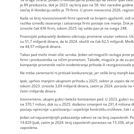
je 89 preduzeća, dok je 2023. taj broj pao na 58. Već naredne godine
stečaj ili likvidaciju otišlo je 79 firmi. U prvim mesecima 2026. registr
Kada se broj novoosnovanih firmi uporedi sa brojem ugašenih, vidi se 
razlika između otvaranja i zatvaranja firmi postaje sve manja. Dok j
iznosila čak 436 firmi, tokom 2025. taj saldo pao je na svega 248.
Finansijski pokazatelji dodatno otkrivaju promene unutar sektora. Uku
su 51,7 milijardi dinara, da bi 2024. skočili na čak 62,5 milijardi. M
na 44,57 milijardi dinara.
Takav pad može imati više uzroka. Jedan od mogućih razloga jeste p
firmi i preduzetnika sa nižim prometom. Takođe, moguće je da su poj
kompanije promenile način evidentiranja prihoda ili reorganizovale 
Ne treba zanemariti ni pritisak konkurencije, jer veliki broj manjih k
Ipak, uprkos manjem ukupnom prihodu u 2025, sektor je uspeo da relat
tokom 2023. iznosila 3,69 milijardi dinara, zatim je 2024. porasla na 4
četiri milijarde dinara.
Istovremeno, ukupni gubici beleže konstantan pad. U 2023. gubici su i
na 370,1 milion, dok su u 2025. dodatno smanjeni na 291,4 miliona 
postaju opreznije u poslovanju i uspešnije kontrolišu troškove, čak i 
Jedan od najzanimljivijih pokazatelja odnosi se na broj zaposlenih. P
14.829 ljudi, zatim je 2024. broj zaposlenih porastao na 15.336, ali 
zaposlena.