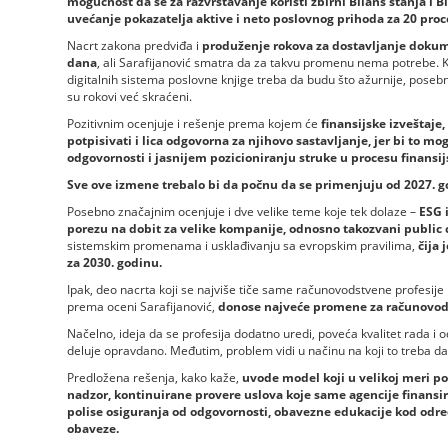
mogućnost da se za razvrstavanje koristi zbirni Bilans stanja i 
uvećanje pokazatelja aktive i neto poslovnog prihoda za 20 proc
Nacrt zakona predviđa i
produženje rokova za dostavljanje dokume
dana
, ali Sarafijanović smatra da za takvu promenu nema potrebe. Ka
digitalnih sistema poslovne knjige treba da budu što ažurnije, poseb
su rokovi već skraćeni.
Pozitivnim ocenjuje i rešenje prema kojem će
finansijske izveštaj
potpisivati i lica odgovorna za njihovo sastavljanje, jer bi to m
odgovornosti i jasnijem pozicioniranju struke u procesu finansi
Sve ove izmene trebalo bi da počnu da se primenjuju od 2027. g
Posebno značajnim ocenjuje i dve velike teme koje tek dolaze –
ESG i
porezu na dobit za velike kompanije, odnosno takozvani public 
sistemskim promenama i usklađivanju sa evropskim pravilima,
čija 
za 2030. godinu.
Ipak, deo nacrta koji se najviše tiče same računovodstvene profesije 
prema oceni Sarafijanović,
donose najveće promene za računovods
Načelno, ideja da se profesija dodatno uredi, poveća kvalitet rada 
deluje opravdano. Međutim, problem vidi u načinu na koji to treba d
Predložena rešenja, kako kaže,
uvode model koji u velikoj meri po
nadzor, kontinuirane provere uslova koje same agencije finansi
polise osiguranja od odgovornosti, obavezne edukacije kod odre
obaveze.