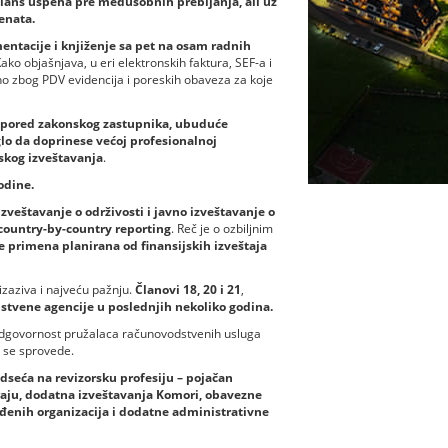
Bilans uspeha pre međusobnih prebijanja, ali uz
enata.
ntacije i knjiženje sa pet na osam radnih
ko objašnjava, u eri elektronskih faktura, SEF-a i
no zbog PDV evidencija i poreskih obaveza za koje
e, pored zakonskog zastupnika, ubuduće
oglo da doprinese većoj profesionalnoj
jskog izveštavanja
.
odine.
zveštavanje o održivosti i javno izveštavanje o
country-by-country reporting
. Reč je o ozbiljnim
je primena planirana od finansijskih izveštaja
izaziva i najveću pažnju.
Članovi 18, 20 i 21
,
tvene agencije u poslednjih nekoliko godina.
i odgovornost pružalaca računovodstvenih usluga
a se sprovede.
dseća na revizorsku profesiju – pojačan
raju, dodatna izveštavanja Komori, obavezne
đenih organizacija i dodatne administrativne