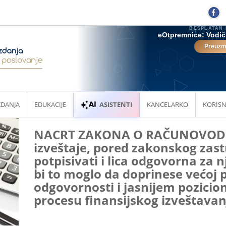
ZDANJA
EDUKACIJE
ASISTENTI
KANCELARKO
KORISN
NACRT ZAKONA O RAČUNOVODST
izveštaje, pored zakonskog zas
potpisivati i lica odgovorna za n
bi to moglo da doprinese većoj 
odgovornosti i jasnijem pozicio
procesu finansijskog izveštavan