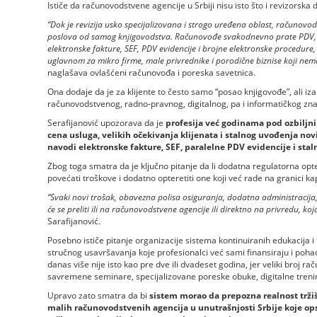
Ističe da računovodstvene agencije u Srbiji nisu isto što i revizorska 
“Dok je revizija usko specijalizovana i strogo uređena oblast, računovo
poslova od samog knjigovodstva. Računovođe svakodnevno prate PDV, 
elektronske fakture, SEF, PDV evidencije i brojne elektronske procedure
uglavnom za mikro firme, male privrednike i porodične biznise koji nema
naglašava ovlašćeni računovođa i poreska savetnica.
Ona dodaje da je za klijente to često samo “posao knjigovođe”, ali iz
računovodstvenog, radno-pravnog, digitalnog, pa i informatičkog zna
Serafijanović upozorava da je
profesija već godinama pod ozbiljn
cena usluga, velikih očekivanja klijenata i stalnog uvođenja no
navodi elektronske fakture, SEF, paralelne PDV evidencije i sta
Zbog toga smatra da je ključno pitanje da li dodatna regulatorna opter
povećati troškove i dodatno opteretiti one koji već rade na granici ka
“Svaki novi trošak, obavezna polisa osiguranja, dodatna administracija, 
će se preliti ili na računovodstvene agencije ili direktno na privredu, koj
Sarafijanović.
Posebno ističe pitanje organizacije sistema kontinuiranih edukacija i na
stručnog usavršavanja koje profesionalci već sami finansiraju i poha
danas više nije isto kao pre dve ili dvadeset godina, jer veliki broj 
savremene seminare, specijalizovane poreske obuke, digitalne tre
Upravo zato smatra da bi
sistem morao da prepozna realnost tržišt
malih računovodstvenih agencija u unutrašnjosti Srbije koje ops