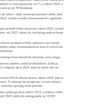
 beleži se novo povećanje na 71, a tokom 2025. u
ovano je još 39 likvidacija.
da sektor i dalje ostvaruje pozitivan saldo. Ipak,
e 2022. razlika između novoosnovanih i ugašenih
pni prihodi čitave delatnosti tokom 2023. iznosili
eđutim, već 2025. dolazi do značajnog pada prihoda
romena strukture tržišta, odnosno rast manjih
edine velike računovodstvene kuće ili revizorske
poslovanje.
ancelarija često dovodi do obaranja cena usluga.
ivno stabilno zadrži profitabilnost. Dobit je
,5 milijardi, da bi 2025. pala na nešto više od
znosili 455,8 miliona dinara, tokom 2024. pali su
dinara. To ukazuje da kompanije u ovom sektoru
u uslovima sporijeg rasta prihoda.
odaci pokazuju da je tokom 2023. u sektoru radilo
je već 2025. došlo do velikog pada na 10.993