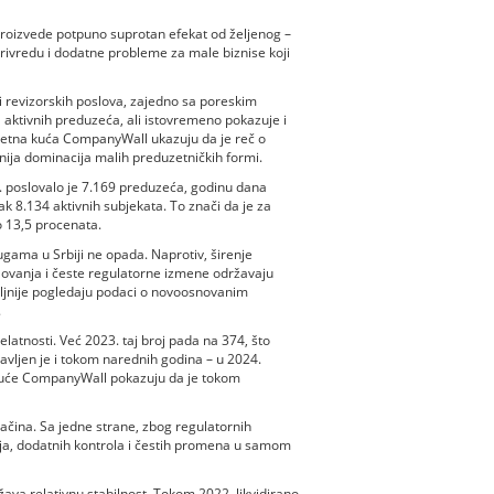
roizvede potpuno suprotan efekat od željenog –
 privredu i dodatne probleme za male biznise koji
 i revizorskih poslova, zajedno sa poreskim
a aktivnih preduzeća, ali istovremeno pokazuje i
itetna kuća CompanyWall ukazuju da je reč o
raženija dominacija malih preduzetničkih formi.
2. poslovalo je 7.169 preduzeća, godinu dana
k 8.134 aktivnih subjekata. To znači da je za
o 13,5 procenata.
gama u Srbiji ne opada. Naprotiv, širenje
oslovanja i česte regulatorne izmene održavaju
ljnije pogledaju podaci o novoosnovanim
.
atnosti. Već 2023. taj broj pada na 374, što
vljen je i tokom narednih godina – u 2024.
 kuće CompanyWall pokazuju da je tokom
ačina. Sa jedne strane, zbog regulatornih
anja, dodatnih kontrola i čestih promena u samom
ava relativnu stabilnost. Tokom 2022. likvidirano