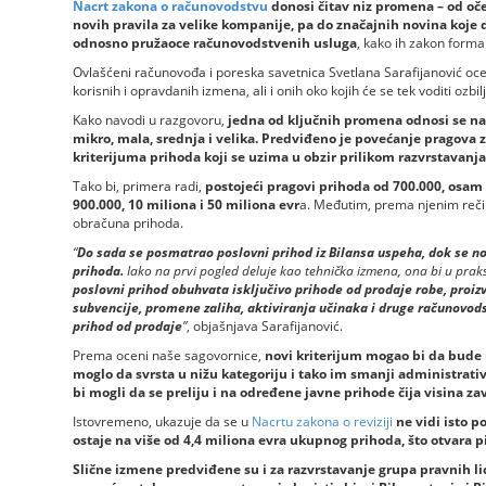
Nacrt zakona o računovodstvu
donosi čitav niz promena – od oče
novih pravila za velike kompanije, pa do značajnih novina koje
odnosno pružaoce računovodstvenih usluga
, kako ih zakon forma
Ovlašćeni računovođa i poreska savetnica Svetlana Sarafijanović oc
korisnih i opravdanih izmena, ali i onih oko kojih će se tek voditi ozbi
Kako navodi u razgovoru,
jedna od ključnih promena odnosi se na 
mikro, mala, srednja i velika. Predviđeno je povećanje pragova 
kriterijuma prihoda koji se uzima u obzir prilikom razvrstavanja 
Tako bi, primera radi,
postojeći pragovi prihoda od 700.000, osam 
900.000, 10 miliona i 50 miliona evr
a. Međutim, prema njenim reči
obračuna prihoda.
“
Do sada se posmatrao poslovni prihod iz Bilansa uspeha, dok se 
prihoda.
Iako na prvi pogled deluje kao tehnička izmena, ona bi u praks
poslovni prihod obuhvata isključivo prihode od prodaje robe, proizv
subvencije, promene zaliha, aktiviranja učinaka i druge računovod
prihod od prodaje
”
, objašnjava Sarafijanović.
Prema oceni naše sagovornice,
novi kriterijum mogao bi da bude re
moglo da svrsta u nižu kategoriju i tako im smanji administrati
bi mogli da se preliju i na određene javne prihode čija visina za
Istovremeno, ukazuje da se u
Nacrtu zakona o reviziji
ne vidi isto p
ostaje na više od 4,4 miliona evra ukupnog prihoda, što otvara p
Slične izmene predviđene su i za razvrstavanje grupa pravnih lic