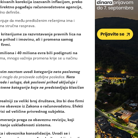
kivanih korekcija izazvanih inflacijom, preko
 direktno pogađaju računovodstvene agencije,
lno definiše.
enjuje da među predloženim rešenjima ima i
ljna stručna rasprava.
kriterijume za razvrstavanje pravnih lica na
za prihod i imovinu, ali i promena samog
firmi.
miliona i 40 miliona evra bili podignuti na
ma, mnogo važnija promena krije se u načinu
novim nacrtom uvodi kategorija neto poslovnog
i mogla da proizvede ozbiljne posledice.
Neto
oda i usluga, dok poslovni prihod uključuje i
stvene kategorije koje ne predstavljaju klasičan
alniji za veliki broj društava, što bi deo firmi
vne obaveze iz Zakona o računovodstvu. Efekti
visi od veličine privrednog subjekta.
omeranje praga za obaveznu reviziju, koji
itanje usklađenosti sistema.
a i obveznika konsolidacije. Uvodi se i