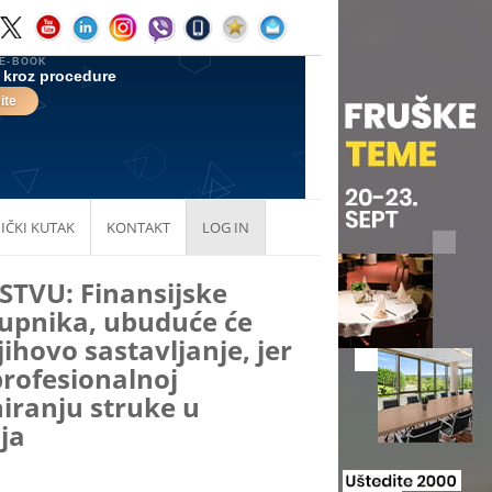
IČKI KUTAK
KONTAKT
LOG IN
VU: Finansijske
tupnika, ubuduće će
jihovo sastavljanje, jer
profesionalnoj
niranju struke u
ja