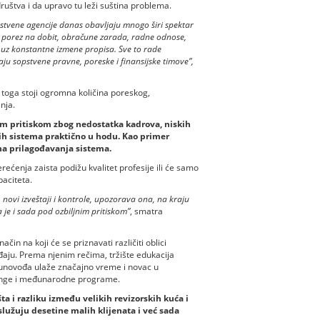
društva i da upravo tu leži suština problema.
dstvene agencije danas obavljaju mnogo širi spektar
porez na dobit, obračune zarada, radne odnose,
, uz konstantne izmene propisa. Sve to rade
ju sopstvene pravne, poreske i finansijske timove”,
a toga stoji ogromna količina poreskog,
nja.
im pritiskom zbog nedostatka kadrova, niskih
vih sistema praktično u hodu. Kao primer
lna prilagođavanja sistema.
ećenja zaista podižu kvalitet profesije ili će samo
paciteta.
novi izveštaji i kontrole, upozorava ona, na kraju
a je i sada pod ozbiljnim pritiskom”
, smatra
čin na koji će se priznavati različiti oblici
đaju. Prema njenim rečima, tržište edukacija
računovođa ulaže značajno vreme i novac u
ninge i međunarodne programe.
a i razliku između velikih revizorskih kuća i
lužuju desetine malih klijenata i već sada