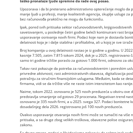
teško pronalaze ljude spremne da rade ovaj posao.
Upozorava i da bi preterano administrativno opterećenje moglo da p
manje ljudi u profesiji, manje kvalitetnih agencija, skuplje usluge za
bez računovođa praktično ne mogu da funkcionišu.
Ipak, pored svih pritisaka sektor računovodstvenih, knjigovodstvenih
savetovanjem, u poslednje četiri godine beleži kontinuirani rast broj
usporavanje osnivanja novih firmi. Podaci koje nam je dostavila bon
delatnosti koja je i dalje stabilna i profitabilna, ali u kojoj je sve iz
Broj kompanija u ovoj delatnosti rastao je iz godine u godinu. U 202
kasnije 7.505, zatim 7.815 tokom 2024, dok je u 2025. registrovano ča
samo tri godine tržište poraslo za gotovo 1.000 firmi, odnosno za ok
Takav rast pokazuje da potreba za računovodstvenim i poreskim uslu
privredne aktivnosti, rast administrativnih obaveza, digitalizacija p
potražnju za stručnim finansijskim uslugama. Međutim, kada se deta
firmama, vidi se da tržište više ne raste istim intenzitetom kao ranije
Naime, tokom 2022. osnovano je 525 novih preduzeća u okviru ove del
predstavlja smanjenje od gotovo 29 procenata. Negativan trend nasta
osnovano je 335 novih firmi, a u 2025. svega 327. Podaci bonitetne
dosadašnjeg dela 2026. registrovano još 100 novih preduzeća.
Ovakvo usporavanje otvaranja novih firmi može se tumačiti na više n
pritisaka, a sa druge zbog velikih troškova, obavezne polise osigur
zakonu.
Sa druge strane, podaci o likvidacijama pokazuju da sektor ipak zadrž