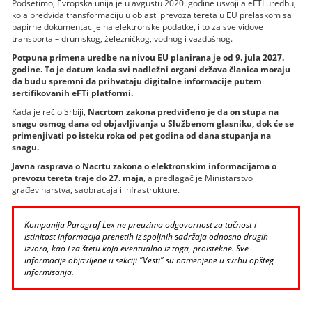
Podsetimo, Evropska unija je u avgustu 2020. godine usvojila eFTI uredbu,
koja predviđa transformaciju u oblasti prevoza tereta u EU prelaskom sa
papirne dokumentacije na elektronske podatke, i to za sve vidove
transporta – drumskog, železničkog, vodnog i vazdušnog.
Potpuna primena uredbe na nivou EU planirana je od 9. jula 2027.
godine. To je datum kada svi nadležni organi država članica moraju
da budu spremni da prihvataju digitalne informacije putem
sertifikovanih eFTi platformi.
Kada je reč o Srbiji,
Nacrtom zakona predviđeno je da on stupa na
snagu osmog dana od objavljivanja u Službenom glasniku, dok će se
primenjivati po isteku roka od pet godina od dana stupanja na
snagu.
Javna rasprava o Nacrtu zakona o elektronskim informacijama o
prevozu tereta traje do 27. maja
, a predlagač je Ministarstvo
građevinarstva, saobraćaja i infrastrukture.
Kompanija Paragraf Lex ne preuzima odgovornost za tačnost i
istinitost informacija prenetih iz spoljnih sadržaja odnosno drugih
izvora, kao i za štetu koja eventualno iz toga, proistekne. Sve
informacije objavljene u sekciji "Vesti" su namenjene u svrhu opšteg
informisanja.