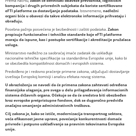
Prema nacrtu,
zakon će definisati obaveze prevoznika, logističkih
kompanija i drugih privrednih subjekata da koriste sertifikovane
eFTI platforme za dostavljanje podataka
. Istovremeno,
nadležni
organi biće u obavezi da takve elektronske informacije prihvataju i
obrađuju.
Posebna pažnja posvećena je bezbednosti i zaštiti podataka.
Zakon
propisuje funkcionalne i tehničke standarde koje eFTI platforme
moraju da ispune, kao i postupke sertifikacije i akreditacije pružalaca
usluga.
Ministarstvo nadležno za saobraćaj imaće zadatak da usklađuje
nacionalne tehničke specifikacije sa standardima Evropske unije, kako bi
se obezbedila kompatibilnost domaćih i evropskih sistema.
Predviđeno je i redovno praćenje primene zakona, uključujući dostavljanje
izveštaja Evropskoj komisiji i analizu efekata novog sistema.
U obrazloženju se navodi da će primena zakona zahtevati određena
finansijska ulaganja, pre svega u delu prilagođavanja informacionih
sistema državnih organa. Očekuje se da će sredstva biti obezbeđen
kroz evropske pretpristupne fondove, dok se dugoročno predviđa
značajno smanjenje administrativnih troškova.
Cilj zakona je, kako se ističe, modernizacija transportnog sektora,
veća efikasnost javne uprave, povećanje konkurentnosti domaće
privrede i potpuno usklađivanje sa pravnim tekovinama Evropske
unije.