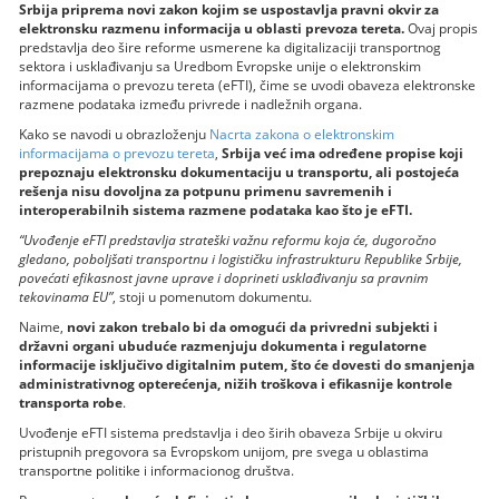
Srbija priprema novi zakon kojim se uspostavlja pravni okvir za
elektronsku razmenu informacija u oblasti prevoza tereta.
Ovaj propis
predstavlja deo šire reforme usmerene ka digitalizaciji transportnog
sektora i usklađivanju sa Uredbom Evropske unije o elektronskim
informacijama o prevozu tereta (eFTI), čime se uvodi obaveza elektronske
razmene podataka između privrede i nadležnih organa.
Kako se navodi u obrazloženju
Nacrta zakona o elektronskim
informacijama o prevozu tereta
,
Srbija već ima određene propise koji
prepoznaju elektronsku dokumentaciju u transportu, ali postojeća
rešenja nisu dovoljna za potpunu primenu savremenih i
interoperabilnih sistema razmene podataka kao što je eFTI.
“Uvođenje eFTI predstavlja strateški važnu reformu koja će, dugoročno
gledano, poboljšati transportnu i logističku infrastrukturu Republike Srbije,
povećati efikasnost javne uprave i doprineti usklađivanju sa pravnim
tekovinama EU”
, stoji u pomenutom dokumentu.
Naime,
novi zakon trebalo bi da omogući da privredni subjekti i
državni organi ubuduće razmenjuju dokumenta i regulatorne
informacije isključivo digitalnim putem, što će dovesti do smanjenja
administrativnog opterećenja, nižih troškova i efikasnije kontrole
transporta robe
.
Uvođenje eFTI sistema predstavlja i deo širih obaveza Srbije u okviru
pristupnih pregovora sa Evropskom unijom, pre svega u oblastima
transportne politike i informacionog društva.