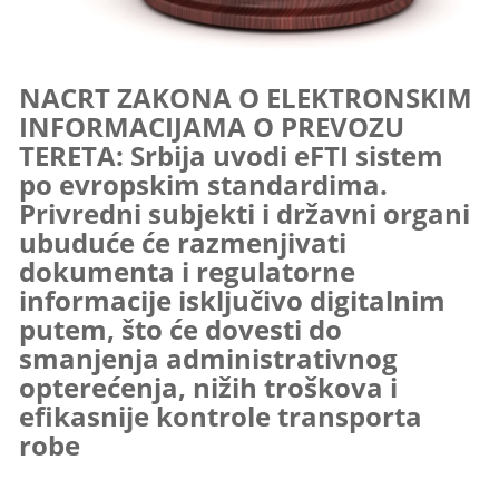
NACRT ZAKONA O ELEKTRONSKIM
INFORMACIJAMA O PREVOZU
TERETA: Srbija uvodi eFTI sistem
po evropskim standardima.
Privredni subjekti i državni organi
ubuduće će razmenjivati
dokumenta i regulatorne
informacije isključivo digitalnim
putem, što će dovesti do
smanjenja administrativnog
opterećenja, nižih troškova i
efikasnije kontrole transporta
robe