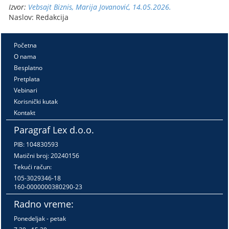
Izvor:
Vebsajt Biznis, Marija Jovanović, 14.05.2026.
Naslov: Redakcija
Početna
O nama
Besplatno
Pretplata
Vebinari
Korisnički kutak
Kontakt
Paragraf Lex d.o.o.
PIB: 104830593
Matični broj: 20240156
Tekući račun:
105-3029346-18
160-0000000380290-23
Radno vreme:
Ponedeljak - petak