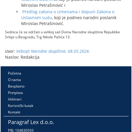
Miroslav Petrašinović i
Predlog zakona o izmenama i dopuni Zakona o
Ustavnom sudu
, koji je podneo narodni poslanik
Miroslav Petrašinović.
Sednica će se održati u velikoj sali Doma Narodne skupštine Republike
Srbije u Beogradu, Trg Nikole Pašića 13.
Izvor:
Vebsajt Narodne skupštine, 08.05.2026.
Naslov: Redakcija
Početna
O nama
Besplatno
Pretplata
Vebinari
Korisnički kutak
Kontakt
Paragraf Lex d.o.o.
PIB: 104830593