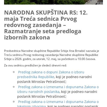
NARODNA SKUPŠTINA RS: 12.
maja Treća sednica Prvog
redovnog zasedanja –
Razmatranje seta predloga
izbornih zakona
Predsednica Narodne skupštine Republike Srbije Ana Brnabić sazvala je
Treću sednicu Prvog redovnog zasedanja Narodne skupštine Republike
Srbije u 2026. godini, za utorak, 12. maj, sa početkom u 10.00 časova.
Za ovu sednicu predložen je sledeći dnevni red:
Predlog zakona o dopuni Zakona o izboru
predsednika Republike
, koji je podneo narodni
poslanik Miroslav Petrašinović;
Predlog zakona o izmenama i dopunama Zakona o
izboru narodnih poslanika
, koji je podneo narodni
poslanik Miroslav Petrašinović;
Predlog zakona o izmenama i dopunama Zakona o
lokalnim izborima
, koji je podneo narodni poslanik