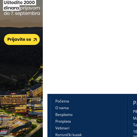
Početna
P
O nama
PI
Besplatno
Ma
Pretplata
Te
Vebinari
10
Korisnički kutak
16