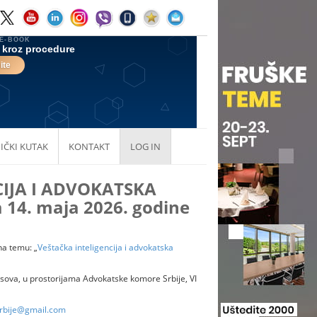
IČKI KUTAK
KONTAKT
LOG IN
CIJA I ADVOKATSKA
a 14. maja 2026. godine
na temu: „
Veštačka inteligencija i advokatska
časova, u prostorijama Advokatske komore Srbije, VI
srbije@gmail.com