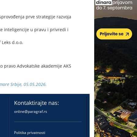
 sprovođenja prve strategije razvoja
inteligencije u pravu i privredi i
 Leks d.o.o.
sko pravo Advokatske akademije AKS
more Srbije, 05.05.2026.
Kontaktirajte nas:
online@paragraf.rs
Politika privatnosti