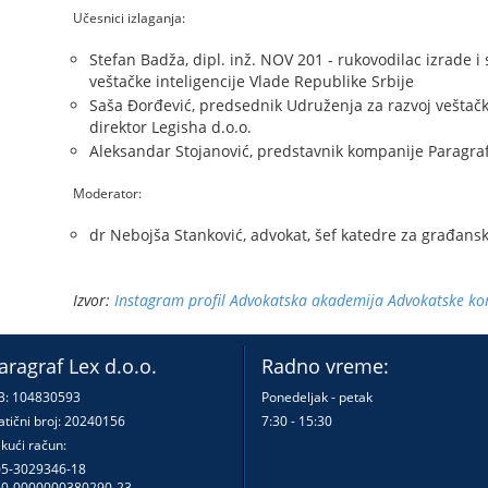
Učesnici izlaganja:
Stefan Badža, dipl. inž. NOV 201 - rukovodilac izrade i
veštačke inteligencije Vlade Republike Srbije
Saša Đorđević, predsednik Udruženja za razvoj veštačke 
direktor Legisha d.o.o.
Aleksandar Stojanović, predstavnik kompanije Paragraf
Moderator:
dr Nebojša Stanković, advokat, šef katedre za građan
Izvor:
Instagram profil Advokatska akademija Advokatske ko
aragraf Lex d.o.o.
Radno vreme:
B: 104830593
Ponedeljak - petak
tični broj: 20240156
7:30 - 15:30
kući račun:
5-3029346-18
0-0000000380290-23