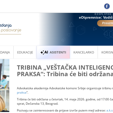
ZDANJA
EDUKACIJE
ASISTENTI
KANCELARKO
KORISN
TRIBINA „VEŠTAČKA INTELIGEN
PRAKSA“: Tribina će biti održan
Advokatska akademija Advokatske komore Srbije organizuje tribinu 
praksa
“.
Tribina će biti održana u četvrtak, 14. maja 2026. godine, od 17:00 
sprat, Dečanska 13, Beograd.
Pozivaju se zainteresovani da prijave izvrše putem mejl adrese:
a.k.