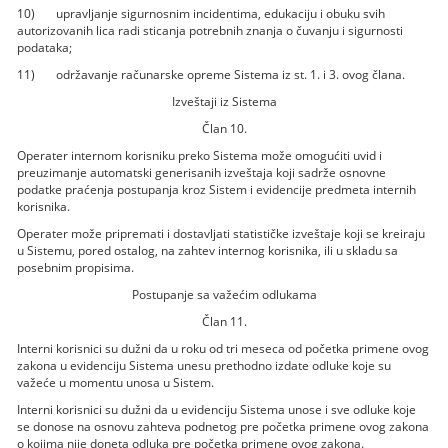
10) upravljanje sigurnosnim incidentima, edukaciju i obuku svih
autorizovanih lica radi sticanja potrebnih znanja o čuvanju i sigurnosti
podataka;
11) održavanje računarske opreme Sistema iz st. 1. i 3. ovog člana.
Izveštaji iz Sistema
Član 10.
Operater internom korisniku preko Sistema može omogućiti uvid i
preuzimanje automatski generisanih izveštaja koji sadrže osnovne
podatke praćenja postupanja kroz Sistem i evidencije predmeta internih
korisnika.
Operater može pripremati i dostavljati statističke izveštaje koji se kreiraju
u Sistemu, pored ostalog, na zahtev internog korisnika, ili u skladu sa
posebnim propisima.
Postupanje sa važećim odlukama
Član 11.
Interni korisnici su dužni da u roku od tri meseca od početka primene ovog
zakona u evidenciju Sistema unesu prethodno izdate odluke koje su
važeće u momentu unosa u Sistem.
Interni korisnici su dužni da u evidenciju Sistema unose i sve odluke koje
se donose na osnovu zahteva podnetog pre početka primene ovog zakona
o kojima nije doneta odluka pre početka primene ovog zakona.