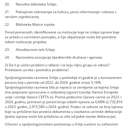
20. Narodna biblioteka Srbije;
21. Pokrajinski sekretarijat za kulturu, javno informisanje i odnose s
verskim zajednicama;
22. Biblioteka Matice srpske.
Pored pomenutih, identifikovane su institucije koje ne izdaju isprave koje
se prilažu u carinskom postupku, a čije uključivanje može biti potrebno
tokom realizacije projekta:
23. Akreditaciono telo Srbije;
24. Nacionalna asocijacija špediterskih društava i agenata.
2) Da li je uočen problem u oblasti i na koju ciljnu grupu se odnosi?
Predstaviti uzroke i posledice problema?
Spoljnotrgovinska razmena Srbije u poslednje tri godine je u konstantnom
porastu koji u periodu od 2022. do 2024. godine iznosi 5,16%.
Spoljnotrgovinska razmena bila je najveća sa zemljama sa kojima Srbija
ima potpisane sporazume o slobodnoj trgovini (zemlje članice Evropske
unije i zemlje članice CEFTA-e). Prema podacima Uprave carina za 2023. i
2024. godinu, primetan je porast broja izdatih isprava za 6,68% (2,732,816
u 2023. godini, 2,915,580 u 2024. godini). Podaci se odnose na broj isprava
koje su priložene kao prateća dokumenta u stavkama carinske deklaracije
(jedna isprava može biti priložena uz više od jedne stavke deklaracije).
Učesnici u spoljnotrgovinskom poslovanju u Srbiji suočeni su zahtevnim