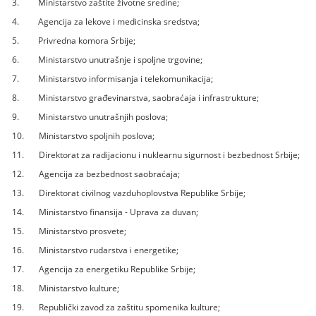
3. Ministarstvo zaštite životne sredine;
4. Agencija za lekove i medicinska sredstva;
5. Privredna komora Srbije;
6. Ministarstvo unutrašnje i spoljne trgovine;
7. Ministarstvo informisanja i telekomunikacija;
8. Ministarstvo građevinarstva, saobraćaja i infrastrukture;
9. Ministarstvo unutrašnjih poslova;
10. Ministarstvo spoljnih poslova;
11. Direktorat za radijacionu i nuklearnu sigurnost i bezbednost Srbije;
12. Agencija za bezbednost saobraćaja;
13. Direktorat civilnog vazduhoplovstva Republike Srbije;
14. Ministarstvo finansija - Uprava za duvan;
15. Ministarstvo prosvete;
16. Ministarstvo rudarstva i energetike;
17. Agencija za energetiku Republike Srbije;
18. Ministarstvo kulture;
19. Republički zavod za zaštitu spomenika kulture;