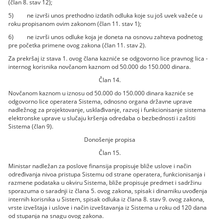
(član 8. stav 12);
5) ne izvrši unos prethodno izdatih odluka koje su još uvek važeće u
roku propisanom ovim zakonom (član 11. stav 1);
6) ne izvrši unos odluke koja je doneta na osnovu zahteva podnetog
pre početka primene ovog zakona (član 11. stav 2).
Za prekršaj iz stava 1. ovog člana kazniće se odgovorno lice pravnog lica -
internog korisnika novčanom kaznom od 50.000 do 150.000 dinara.
Član 14.
Novčanom kaznom u iznosu od 50.000 do 150.000 dinara kazniće se
odgovorno lice operatera Sistema, odnosno organa državne uprave
nadležnog za projektovanje, usklađivanje, razvoj i funkcionisanje sistema
elektronske uprave u slučaju kršenja odredaba o bezbednosti i zaštiti
Sistema (član 9).
Donošenje propisa
Član 15.
Ministar nadležan za poslove finansija propisuje bliže uslove i način
određivanja nivoa pristupa Sistemu od strane operatera, funkcionisanja i
razmene podataka u okviru Sistema, bliže propisuje predmet i sadržinu
sporazuma o saradnji iz člana 5. ovog zakona, spisak i dinamiku uvođenja
internih korisnika u Sistem, spisak odluka iz člana 8. stav 9. ovog zakona,
vrste izveštaja i uslove i način izveštavanja iz Sistema u roku od 120 dana
od stupanja na snagu ovog zakona.