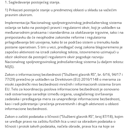
1. Sagledavanje postojećeg stanja.
1) Prikazati postojeće stanje u predmetnoj oblasti u skladu sa važećim
pravnim okvirom.
Implementacija Nacionalnog spoljnotrgovinskog jednošalterskog sistema
oslanja se kako na postojeći pravni i regulatorni okvir, koji je usklađen sa
međunarodnim praksama i standardima za olakšavanje trgovine, tako i na
pretpostavku da će neophodne zakonske reforme i regulatorna
prilagođavanja biti usvojena, kako bi se podržao sistem u trenutku kada
postane operativan. S tim u vezi, predlagač ovog zakona blagovremeno je
započeo aktivnosti na izradi zakonskog teksta, istovremeno uzimajući u
obzir okolnost da postojeći regulatorni okvir pogoduje razvoju
Nacionalnog spoljnotrgovinskog jednošalterskog sistema (u daljem tekstu:
NSJS).
Zakon o informacionoj bezbednosti (“Službeni glasnik RS”, br. 6/16, 94/17 i
77/29) pretežno je usklađen sa Direktivom (EU) 2016/1148 o merama za
visoki zajednički nivo bezbednosti mrežnih i informacionih sistema širom
EU. Telo za koordinaciju poslova informacione bezbednosti je osnovano
radi ostvarivanja saradnje između organa, usaglašenog izvršavanja
zadataka i predlaganja mera za unapređenje informacione bezbednosti,
kao i radi pokretanja i praćenja preventivnih i drugih aktivnosti u oblasti
informacione bezbednosti.
Zakon o zaštiti podataka o ličnosti (“Službeni glasnik RS”, broj 87/18), kojim
se uređuje pravo na zaštitu fizičkih lica u vezi sa obradom podataka o
ličnosti i protok takvih podataka, načela obrade, prava lica na koje se