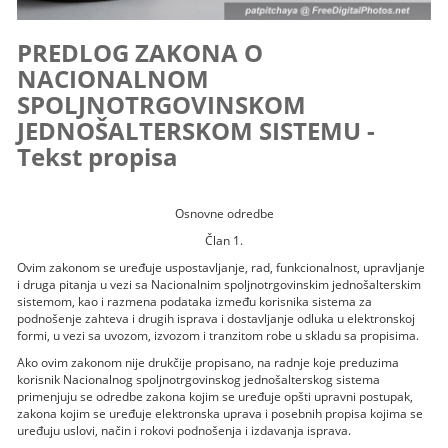
PREDLOG ZAKONA O
NACIONALNOM
SPOLJNOTRGOVINSKOM
JEDNOŠALTERSKOM SISTEMU -
Tekst propisa
Osnovne odredbe
Član 1.
Ovim zakonom se uređuje uspostavljanje, rad, funkcionalnost, upravljanje
i druga pitanja u vezi sa Nacionalnim spoljnotrgovinskim jednošalterskim
sistemom, kao i razmena podataka između korisnika sistema za
podnošenje zahteva i drugih isprava i dostavljanje odluka u elektronskoj
formi, u vezi sa uvozom, izvozom i tranzitom robe u skladu sa propisima.
Ako ovim zakonom nije drukčije propisano, na radnje koje preduzima
korisnik Nacionalnog spoljnotrgovinskog jednošalterskog sistema
primenjuju se odredbe zakona kojim se uređuje opšti upravni postupak,
zakona kojim se uređuje elektronska uprava i posebnih propisa kojima se
uređuju uslovi, način i rokovi podnošenja i izdavanja isprava.