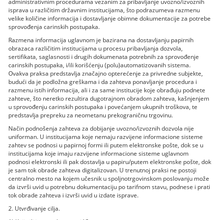
administrativnim procedurama vezanim za pribavljanje uvozno/izvoznih
isprava u različitim državnim institucijama, što podrazumeva razmenu
velike količine informacija i dostavljanje obimne dokumentacije za potrebe
sprovođenja carinskih postupaka.
Razmena informacija uglavnom je bazirana na dostavljanju papirnih
obrazaca različitim institucijama u procesu pribavljanja dozvola,
sertifikata, saglasnosti i drugih dokumenata potrebnih za sprovođenje
carinskih postupaka, i/ili korišćenju (polu)automatizovanih sistema.
Ovakva praksa predstavlja značajno opterećenje za privredne subjekte,
budući da je podložna greškama i da zahteva ponavljanje procedura i
razmenu istih informacija, ali i za same institucije koje obrađuju podnete
zahteve, što neretko rezultira dugotrajnom obradom zahteva, kašnjenjem
u sprovođenju carinskih postupaka i povećanjem ukupnih troškova, te
predstavlja prepreku za neometanu prekograničnu trgovinu.
Način podnošenja zahteva za dobijanje uvozno/izvoznih dozvola nije
uniforman. U institucijama koje nemaju razvijene informacione sisteme
zahtev se podnosi u papirnoj formi ili putem elektronske pošte, dok se u
institucijama koje imaju razvijene informacione sisteme uglavnom
podnosi elektronski ili pak dostavlja u papiru/putem elektronske pošte, dok
je sam tok obrade zahteva digitalizovan. U trenutnoj praksi ne postoji
centralno mesto na kojem učesnik u spoljnotrgovinskom poslovanju može
da izvrši uvid u potrebnu dokumentaciju po tarifnom stavu, podnese i prati
tok obrade zahteva i izvrši uvid u izdate isprave.
2. Utvrđivanje cilja.