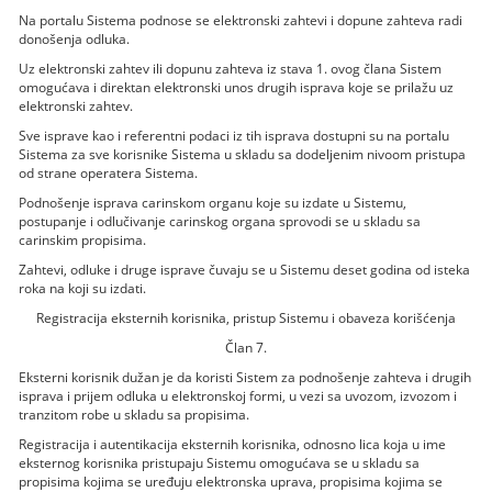
Na portalu Sistema podnose se elektronski zahtevi i dopune zahteva radi
donošenja odluka.
Uz elektronski zahtev ili dopunu zahteva iz stava 1. ovog člana Sistem
omogućava i direktan elektronski unos drugih isprava koje se prilažu uz
elektronski zahtev.
Sve isprave kao i referentni podaci iz tih isprava dostupni su na portalu
Sistema za sve korisnike Sistema u skladu sa dodeljenim nivoom pristupa
od strane operatera Sistema.
Podnošenje isprava carinskom organu koje su izdate u Sistemu,
postupanje i odlučivanje carinskog organa sprovodi se u skladu sa
carinskim propisima.
Zahtevi, odluke i druge isprave čuvaju se u Sistemu deset godina od isteka
roka na koji su izdati.
Registracija eksternih korisnika, pristup Sistemu i obaveza korišćenja
Član 7.
Eksterni korisnik dužan je da koristi Sistem za podnošenje zahteva i drugih
isprava i prijem odluka u elektronskoj formi, u vezi sa uvozom, izvozom i
tranzitom robe u skladu sa propisima.
Registracija i autentikacija eksternih korisnika, odnosno lica koja u ime
eksternog korisnika pristupaju Sistemu omogućava se u skladu sa
propisima kojima se uređuju elektronska uprava, propisima kojima se