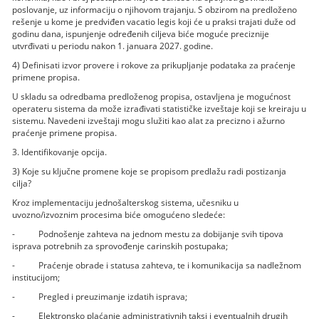
poslovanje, uz informaciju o njihovom trajanju. S obzirom na predloženo
rešenje u kome je predviđen vacatio legis koji će u praksi trajati duže od
godinu dana, ispunjenje određenih ciljeva biće moguće preciznije
utvrđivati u periodu nakon 1. januara 2027. godine.
4) Definisati izvor provere i rokove za prikupljanje podataka za praćenje
primene propisa.
U skladu sa odredbama predloženog propisa, ostavljena je mogućnost
operateru sistema da može izrađivati statističke izveštaje koji se kreiraju u
sistemu. Navedeni izveštaji mogu služiti kao alat za precizno i ažurno
praćenje primene propisa.
3. Identifikovanje opcija.
3) Koje su ključne promene koje se propisom predlažu radi postizanja
cilja?
Kroz implementaciju jednošalterskog sistema, učesniku u
uvozno/izvoznim procesima biće omogućeno sledeće:
- Podnošenje zahteva na jednom mestu za dobijanje svih tipova
isprava potrebnih za sprovođenje carinskih postupaka;
- Praćenje obrade i statusa zahteva, te i komunikacija sa nadležnom
institucijom;
- Pregled i preuzimanje izdatih isprava;
- Elektronsko plaćanje administrativnih taksi i eventualnih drugih