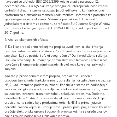
navedeni su u Uredbi (EU) 2022/2399 koja je stupila na snagu 12.
decembra 2022. EU NJS okruženje omogućiće interoperabilnost između
carinskih i drugih sistema uspostavljajući jedinstvenu komunikacionu
platformu za elektronsku razmenu dokumenata i informacija potrebnih za
spoljnotrgovinsko poslovanje. Sistem je poznat kao EU carinski
jednošalterski sistem za razmenu sertifikata (EU Customs Single Window
Certificates Exchange System (EU CSW-CERTEX)) i radi u pilot režimu od
2017. godine.
4. Analiza ekonomskih efekata
1) Da li se predloženim rešenjima propisa uvodi novi, ukida ili menja
postojeći administrativni postupak i/ili administrativni zahtev za privredne
subjekte i koji su pozitivni efekti ovog rešenja? Da li predložena rešenja
utiču na povećanje ili umanjenje administrativnih troškova i koliko iznosi
povećanje ili umanjenje administrativnih troškova koje snosi privredni
subjekt?
Kao što je predviđeno tekstom propisa, predlaže se uređenje
uspostavljanja, rada, funkcionalnosti, upravljanja i drugih pitanja u vezi sa
NSJS, kao i razmena podataka između korisnika sistema za podnošenje
zahteva i drugih isprava i dostavljanje odluka u elektronskoj formi, u vezi
sa uvozom, izvozom i tranzitom robe u skladu sa propisima. Dodatno,
odredba člana 1. stav 2. propisuje da, ako ovim zakonom nije drukčije
propisano, na radnje koje preduzima korisnik NSJS-a primenjuju se
odredbe zakona kojim se uređuje opšti upravni postupak, zakona kojim se
uređuje elektronska uprava i posebnih propisa kojima se uređuju uslovi,
način i rokovi podnošenja i izdavanja isprava.