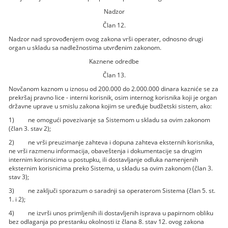
Nadzor
Član 12.
Nadzor nad sprovođenjem ovog zakona vrši operater, odnosno drugi
organ u skladu sa nadležnostima utvrđenim zakonom.
Kaznene odredbe
Član 13.
Novčanom kaznom u iznosu od 200.000 do 2.000.000 dinara kazniće se za
prekršaj pravno lice - interni korisnik, osim internog korisnika koji je organ
državne uprave u smislu zakona kojim se uređuje budžetski sistem, ako:
1) ne omogući povezivanje sa Sistemom u skladu sa ovim zakonom
(član 3. stav 2);
2) ne vrši preuzimanje zahteva i dopuna zahteva eksternih korisnika,
ne vrši razmenu informacija, obaveštenja i dokumentacije sa drugim
internim korisnicima u postupku, ili dostavljanje odluka namenjenih
eksternim korisnicima preko Sistema, u skladu sa ovim zakonom (član 3.
stav 3);
3) ne zaključi sporazum o saradnji sa operaterom Sistema (član 5. st.
1. i 2);
4) ne izvrši unos primljenih ili dostavljenih isprava u papirnom obliku
bez odlaganja po prestanku okolnosti iz člana 8. stav 12. ovog zakona