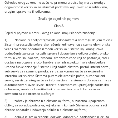
Odredbe ovog zakona ne utiču na primenu propisa kojima se uređuje
odgovornost korisnika za istinitost podataka koje iskazuje u zahtevima,
drugim ispravama ili odlukama.
Značenje pojedinih pojmova
Član 2.
Pojedini pojmovi u smislu ovog zakona imaju sledeća značenja:
1) Nacionalni spoljnotrgovinski jednošalterski sistem (u daljem tekstu:
Sistem) predstavlja softversko rešenje jedinstvenog sistema elektronske
veze i razmene podataka između korisnika Sistema koji omogućava
podnošenje zahteva i drugih isprava i dostavljanje odluka u elektronskoj
formi u vezi sa uvozom, izvozom i tranzitom robe koji se postavlja, radi i
održava na odgovarajućoj hardverskoj infrastrukturi koja obezbeđuje
uredno funkcionisanje Sistema i koji sadrži eksterni portal, interni portal,
veb servis za razmenu poruka, servis za komunikaciju sa eksternim i
internim korisnicima Sistema putem elektronske pošte, autorizacioni
servis, servis za integraciju sa informacionim sistemom Uprave carina za
automatizovani uvoz, izvoz i tranzit i sistemom za upravljanje carinskim
odlukama, servis za kvantitativni otpis, evidenciju odluka i vezu sa
servisom za elektronsko plaćanje;
2) zahtev je obrazac u elektronskoj formi, a izuzetno u papirnom
obliku, za obradu podataka, koji eksterni korisnik Sistema podnosi radi
obrade podataka i izdavanja odluka u elektronskoj formi;
3) odluka je svako rešenje, dozvola, odobrenje, saglasnost, ili druga