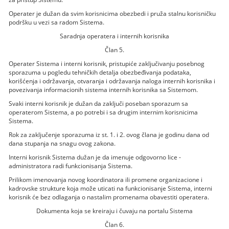
Operater je dužan da svim korisnicima obezbedi i pruža stalnu korisničku
podršku u vezi sa radom Sistema.
Saradnja operatera i internih korisnika
Član 5.
Operater Sistema i interni korisnik, pristupiće zaključivanju posebnog
sporazuma u pogledu tehničkih detalja obezbeđivanja podataka,
korišćenja i održavanja, otvaranja i održavanja naloga internih korisnika i
povezivanja informacionih sistema internih korisnika sa Sistemom.
Svaki interni korisnik je dužan da zaključi poseban sporazum sa
operaterom Sistema, a po potrebi i sa drugim internim korisnicima
Sistema.
Rok za zaključenje sporazuma iz st. 1. i 2. ovog člana je godinu dana od
dana stupanja na snagu ovog zakona.
Interni korisnik Sistema dužan je da imenuje odgovorno lice -
administratora radi funkcionisanja Sistema.
Prilikom imenovanja novog koordinatora ili promene organizacione i
kadrovske strukture koja može uticati na funkcionisanje Sistema, interni
korisnik će bez odlaganja o nastalim promenama obavestiti operatera.
Dokumenta koja se kreiraju i čuvaju na portalu Sistema
Član 6.