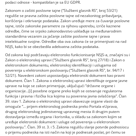
podaci odnose - kompatibilan je sa EU GDPR.
Zakonom o zaštiti poslovne tajne (“Službeni glasnik RS”, broj 53/21)
reguliše se pravna zaštita poslovne tajne od nezakonitog pribavljanja,
korišćenja i otkrivanje podataka. Zakon uređuje mere za čuvanje poslovne
tajne, ističe zakonske parametre za njihovu upotrebu, izriče kaznene
odredbe, čime se srpsko zakonodavstvo usklađuje sa međunarodnim
standardima vezanim za jačanje zaštite poslovne tajne i prava
intelektualne svojine. Odredbe oba ova zakona će se primenjivati na rad
NSJS, kako bi se obezbedila adekvatna zaštita podataka.
Od zakona koji podržavaju elektronsko funkcionisanje NSJS-a, značajni su i
Zakon o elektronskoj upravi (“Službeni glasnik RS”, broj 27/18) i Zakon o
elektronskom dokumentu, elektronskoj identifikaciji i uslugama od
poverenja u elektronskom poslovanju (“Službeni glasnik RS”, br. 94/17 i
52/21). Navedeni zakoni uspostavljaju elektronski dokument kao pravni
dokument. Član 1. Zakona o elektronskoj upravi identifikuje organe javne
uprave na koje se zakon primenjuje, uključujući “državne organe i
organizacije…[i] posebne organe preko kojih se ostvaruje regulatorna
funkcija i pravna i fizička lica kojima su poverena javna ovlašćenja”. Član
39. stav 1. Zakona o elektronskoj upravi obavezuje organe vlasti da
omoguće “... prijem elektronskog podneska preko Portala eUprava,
drugog elektronskog jedinstvenog upravnog mesta ili drugim putem
dostavljanja između organa i korisnika, u skladu sa zakonom kojim se
uređuje elektronski dokument i usluge od poverenja u elektronskom
poslovanju.”. Član. 39 st. 3. i 5. Zakona regulišu slanje potvrde podnosiocu
o prijemu podneska na isti način na koji je podnesak poslat, pri čemu se