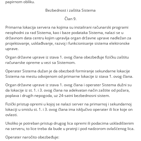
papirnom obliku.
Bezbednost i zaštita Sistema
Član 9.
Primarna lokacija servera na kojima su instalirani računarski programi
neophodni za rad Sistema, kao i baze podataka Sistema, nalazi se u
državnom data centru kojim upravlja organ državne uprave nadležan za
projektovanje, usklađivanje, razvoj i funkcionisanje sistema elektronske
uprave.
Organ državne uprave iz stava 1. ovog člana obezbeđuje fizičku zaštitu
računarske opreme u vezi sa Sistemom.
Operater Sistema dužan je da obezbedi formiranje sekundarne lokacije
Sistema na mestu odvojenom od primarne lokacije iz stava 1. ovog člana.
Organ državne uprave iz stava 1. ovog člana i operater Sistema dužni su
da lokacije iz st. 1. i 3. ovog člana na adekvatan način zaštite od požara,
poplava i drugih nepogoda, uz 24-satni bezbednosni sistem.
Fizički pristup opremi u kojoj se nalazi server na primarnoj i sekundarnoj
lokaciji u smislu st. 1. i 3. ovog člana ima isključivo operater ili lice koje on
ovlasti.
Ukoliko je potreban pristup drugog lica opremi ili podacima uskladištenim
na serveru, to lice treba da bude u pratnji i pod nadzorom ovlašćenog lica.
Operater naročito obezbeđuje: