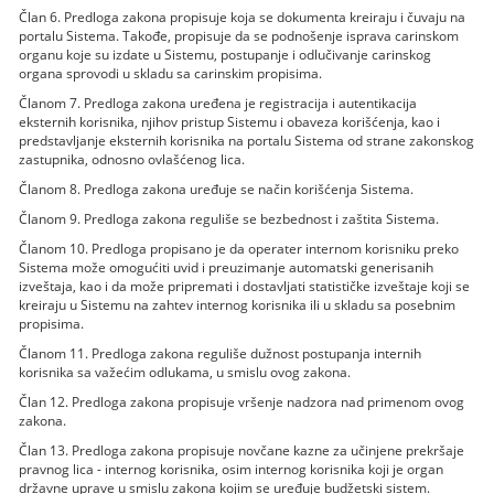
Član 6. Predloga zakona propisuje koja se dokumenta kreiraju i čuvaju na
portalu Sistema. Takođe, propisuje da se podnošenje isprava carinskom
organu koje su izdate u Sistemu, postupanje i odlučivanje carinskog
organa sprovodi u skladu sa carinskim propisima.
Članom 7. Predloga zakona uređena je registracija i autentikacija
eksternih korisnika, njihov pristup Sistemu i obaveza korišćenja, kao i
predstavljanje eksternih korisnika na portalu Sistema od strane zakonskog
zastupnika, odnosno ovlašćenog lica.
Članom 8. Predloga zakona uređuje se način korišćenja Sistema.
Članom 9. Predloga zakona reguliše se bezbednost i zaštita Sistema.
Članom 10. Predloga propisano je da operater internom korisniku preko
Sistema može omogućiti uvid i preuzimanje automatski generisanih
izveštaja, kao i da može pripremati i dostavljati statističke izveštaje koji se
kreiraju u Sistemu na zahtev internog korisnika ili u skladu sa posebnim
propisima.
Članom 11. Predloga zakona reguliše dužnost postupanja internih
korisnika sa važećim odlukama, u smislu ovog zakona.
Član 12. Predloga zakona propisuje vršenje nadzora nad primenom ovog
zakona.
Član 13. Predloga zakona propisuje novčane kazne za učinjene prekršaje
pravnog lica - internog korisnika, osim internog korisnika koji je organ
državne uprave u smislu zakona kojim se uređuje budžetski sistem.