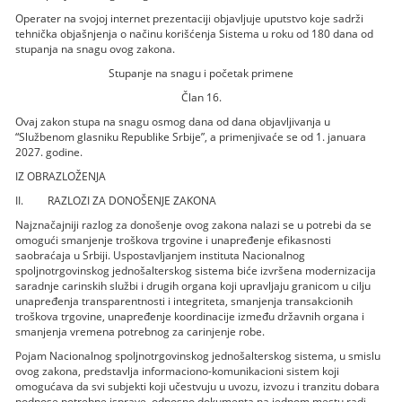
Operater na svojoj internet prezentaciji objavljuje uputstvo koje sadrži
tehnička objašnjenja o načinu korišćenja Sistema u roku od 180 dana od
stupanja na snagu ovog zakona.
Stupanje na snagu i početak primene
Član 16.
Ovaj zakon stupa na snagu osmog dana od dana objavljivanja u
“Službenom glasniku Republike Srbije”, a primenjivaće se od 1. januara
2027. godine.
IZ OBRAZLOŽENJA
II. RAZLOZI ZA DONOŠENJE ZAKONA
Najznačajniji razlog za donošenje ovog zakona nalazi se u potrebi da se
omogući smanjenje troškova trgovine i unapređenje efikasnosti
saobraćaja u Srbiji. Uspostavljanjem instituta Nacionalnog
spoljnotrgovinskog jednošalterskog sistema biće izvršena modernizacija
saradnje carinskih službi i drugih organa koji upravljaju granicom u cilju
unapređenja transparentnosti i integriteta, smanjenja transakcionih
troškova trgovine, unapređenje koordinacije između državnih organa i
smanjenja vremena potrebnog za carinjenje robe.
Pojam Nacionalnog spoljnotrgovinskog jednošalterskog sistema, u smislu
ovog zakona, predstavlja informaciono-komunikacioni sistem koji
omogućava da svi subjekti koji učestvuju u uvozu, izvozu i tranzitu dobara
podnose potrebne isprave, odnosno dokumenta na jednom mestu radi