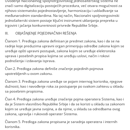
Uvođenje Nacionalnog spoljnotrgovinskog jednošalterskog sistema ne
znači samo digitalizaciju postojećih procedura, već otvara mogućnosti za
njihovo sistematsko pojednostavljenje, harmonizaciju i usklađivanje sa
međunarodnim standardima. Na taj način, Nacionalni spoljnotrgovinski
jednošalterski sistem postaje ključni instrument uklanjanja prepreka u
trgovini i jačanja konkurentnosti privrede Republike Srbije.
III. OBJAŠNJENJE POJEDINAČNIH REŠENJA
Članom 1. Predloga zakona definisan je predmet zakona, kao i da se na
radnje koje preduzima upravni organ primenjuju odredbe zakona kojim se
uređuje opšti upravni postupak, zakona kojim se uređuje elektronska
uprava i posebnih propisa kojima se uređuju uslovi, način i rokovi
podnošenja i izdavanja isprava.
Član 2. Predloga zakona definiše značenje pojedinih pojmova
upotrebljenih u ovom zakonu.
Članom 3. Predloga zakona uređuje se pojam internog korisnika, njegove
dužnosti, kao i navođenje roka za postupanje po svakom zahtevu u skladu
sa posebnim propisima.
Član 4. Predloga zakona uređuje značenje pojma operatera Sistema, kao i
da je Sistem vlasništvo Republike Srbije i da se koristi u skladu sa zakonom
kojim se uređuje javna svojina, a da njime, u skladu sa odredbama ovog
zakona, upravlja i rukovodi operater Sistema.
Članom 5. Predloga zakona propisana je saradnja operatera i internih
korisnika.