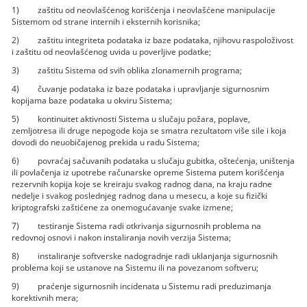
1) zaštitu od neovlašćenog korišćenja i neovlašćene manipulacije
Sistemom od strane internih i eksternih korisnika;
2) zaštitu integriteta podataka iz baze podataka, njihovu raspoloživost
i zaštitu od neovlašćenog uvida u poverljive podatke;
3) zaštitu Sistema od svih oblika zlonamernih programa;
4) čuvanje podataka iz baze podataka i upravljanje sigurnosnim
kopijama baze podataka u okviru Sistema;
5) kontinuitet aktivnosti Sistema u slučaju požara, poplave,
zemljotresa ili druge nepogode koja se smatra rezultatom više sile i koja
dovodi do neuobičajenog prekida u radu Sistema;
6) povraćaj sačuvanih podataka u slučaju gubitka, oštećenja, uništenja
ili povlačenja iz upotrebe računarske opreme Sistema putem korišćenja
rezervnih kopija koje se kreiraju svakog radnog dana, na kraju radne
nedelje i svakog poslednjeg radnog dana u mesecu, a koje su fizički
kriptografski zaštićene za onemogućavanje svake izmene;
7) testiranje Sistema radi otkrivanja sigurnosnih problema na
redovnoj osnovi i nakon instaliranja novih verzija Sistema;
8) instaliranje softverske nadogradnje radi uklanjanja sigurnosnih
problema koji se ustanove na Sistemu ili na povezanom softveru;
9) praćenje sigurnosnih incidenata u Sistemu radi preduzimanja
korektivnih mera;