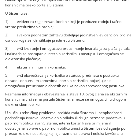
korisnicima preko portala Sistema.
U Sistemu se:
1) evidentira registrovani korisnik koji je preduzeo radnju i tačno
vreme preduzimanja radnje;
2) svakom podnetom zahtevu dodeljuje jedinstveni evidencioni broj na
osnovu koga se identifikuje predmet u Sistemu;
3) vrši kreiranje i omogućava preuzimanje instrukcija za plaćanje taksi
i naknada za postupanje internih korisnika u postupku i omogućava se
elektronsko plaćanje;
4) eksternih i internih korisnika;
5) vrši obaveštavanje korisnika o statusu predmeta u postupku
obrade i dopunskim zahtevima internih korisnika, objavljuje se i
omogućava preuzimanje donetih odluka nakon sprovedenog postupka.
Razmena informacija i obaveštenja iz stava 10. ovog člana sa eksternim
korisnicima vrši se na portalu Sistema, a može se omogućiti i u drugom
elektronskom obliku.
U slučaju tehničkog problema, prekida rada Sistema ili neophodnosti
podnošenja isprava i dostavljanja odluka ili druge razmene podataka u
papirnom obliku izvan Sistema, interni korisnik sve primljene ili
dostavljene isprave u papirnom obliku unosi u Sistem bez odlaganja po
prestanku okolnosti zbog kojih je razmena isprava i odluka izvršena u