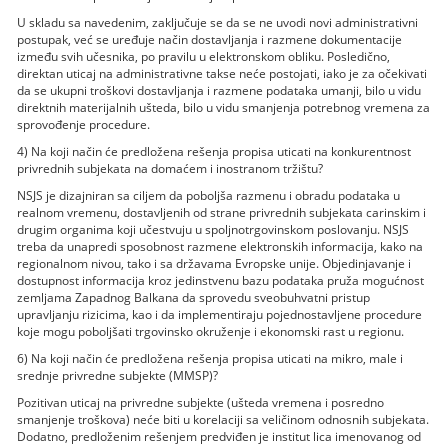
U skladu sa navedenim, zaključuje se da se ne uvodi novi administrativni
postupak, već se uređuje način dostavljanja i razmene dokumentacije
između svih učesnika, po pravilu u elektronskom obliku. Posledično,
direktan uticaj na administrativne takse neće postojati, iako je za očekivati
da se ukupni troškovi dostavljanja i razmene podataka umanji, bilo u vidu
direktnih materijalnih ušteda, bilo u vidu smanjenja potrebnog vremena za
sprovođenje procedure.
4) Na koji način će predložena rešenja propisa uticati na konkurentnost
privrednih subjekata na domaćem i inostranom tržištu?
NSJS je dizajniran sa ciljem da poboljša razmenu i obradu podataka u
realnom vremenu, dostavljenih od strane privrednih subjekata carinskim i
drugim organima koji učestvuju u spoljnotrgovinskom poslovanju. NSJS
treba da unapredi sposobnost razmene elektronskih informacija, kako na
regionalnom nivou, tako i sa državama Evropske unije. Objedinjavanje i
dostupnost informacija kroz jedinstvenu bazu podataka pruža mogućnost
zemljama Zapadnog Balkana da sprovedu sveobuhvatni pristup
upravljanju rizicima, kao i da implementiraju pojednostavljene procedure
koje mogu poboljšati trgovinsko okruženje i ekonomski rast u regionu.
6) Na koji način će predložena rešenja propisa uticati na mikro, male i
srednje privredne subjekte (MMSP)?
Pozitivan uticaj na privredne subjekte (ušteda vremena i posredno
smanjenje troškova) neće biti u korelaciji sa veličinom odnosnih subjekata.
Dodatno, predloženim rešenjem predviđen je institut lica imenovanog od