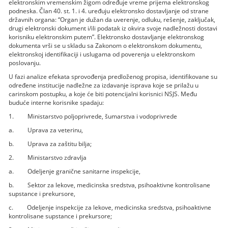
elektronskim vremenskim žigom određuje vreme prijema elektronskog
podneska. Član 40. st. 1. i 4. uređuju elektronsko dostavljanje od strane
državnih organa: “Organ je dužan da uverenje, odluku, rešenje, zaključak,
drugi elektronski dokument i/ili podatak iz okvira svoje nadležnosti dostavi
korisniku elektronskim putem”. Elektronsko dostavljanje elektronskog
dokumenta vrši se u skladu sa Zakonom o elektronskom dokumentu,
elektronskoj identifikaciji i uslugama od poverenja u elektronskom
poslovanju.
U fazi analize efekata sprovođenja predloženog propisa, identifikovane su
određene institucije nadležne za izdavanje isprava koje se prilažu u
carinskom postupku, a koje će biti potencijalni korisnici NSJS. Među
buduće interne korisnike spadaju:
1. Ministarstvo poljoprivrede, šumarstva i vodoprivrede
a. Uprava za veterinu,
b. Uprava za zaštitu bilja;
2. Ministarstvo zdravlja
a. Odeljenje granične sanitarne inspekcije,
b. Sektor za lekove, medicinska sredstva, psihoaktivne kontrolisane
supstance i prekursore,
c. Odeljenje inspekcije za lekove, medicinska sredstva, psihoaktivne
kontrolisane supstance i prekursore;