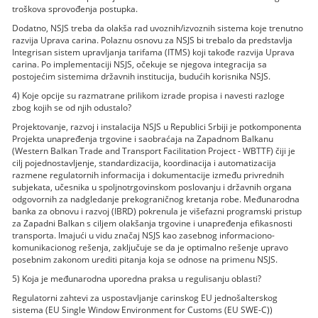
troškova sprovođenja postupka.
Dodatno, NSJS treba da olakša rad uvoznih/izvoznih sistema koje trenutno
razvija Uprava carina. Polaznu osnovu za NSJS bi trebalo da predstavlja
Integrisan sistem upravljanja tarifama (ITMS) koji takođe razvija Uprava
carina. Po implementaciji NSJS, očekuje se njegova integracija sa
postojećim sistemima državnih institucija, budućih korisnika NSJS.
4) Koje opcije su razmatrane prilikom izrade propisa i navesti razloge
zbog kojih se od njih odustalo?
Projektovanje, razvoj i instalacija NSJS u Republici Srbiji je potkomponenta
Projekta unapređenja trgovine i saobraćaja na Zapadnom Balkanu
(Western Balkan Trade and Transport Facilitation Project - WBTTF) čiji je
cilj pojednostavljenje, standardizacija, koordinacija i automatizacija
razmene regulatornih informacija i dokumentacije između privrednih
subjekata, učesnika u spoljnotrgovinskom poslovanju i državnih organa
odgovornih za nadgledanje prekograničnog kretanja robe. Međunarodna
banka za obnovu i razvoj (IBRD) pokrenula je višefazni programski pristup
za Zapadni Balkan s ciljem olakšanja trgovine i unapređenja efikasnosti
transporta. Imajući u vidu značaj NSJS kao zasebnog informaciono-
komunikacionog rešenja, zaključuje se da je optimalno rešenje upravo
posebnim zakonom urediti pitanja koja se odnose na primenu NSJS.
5) Koja je međunarodna uporedna praksa u regulisanju oblasti?
Regulatorni zahtevi za uspostavljanje carinskog EU jednošalterskog
sistema (EU Single Window Environment for Customs (EU SWE-C))