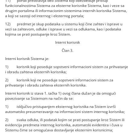
11) portal predstavlja deo Sistema koji obezbeđuje pristup
funkcionalnostima Sistema za eksterne korisnike Sistema, kao i veze sa
drugim portalima ili informacionim sistemima internih korisnika Sistema,
a koji se sastoji od internog i eksternog portala;
12) predmet je skup podataka u sistemu koji čine zahtev i isprave u
vezi sa zahtevom, odluke i isprave u vezi sa odlukama, kao i podataka
kojima se prati postupanje kroz Sistem.
Interni korisnik
Član 3.
Interni korisnik Sistema je:
1) korisnik koji poseduje sopstveni informacioni sistem za prihvatanje
i obradu zahteva eksternih korisnika;
2) korisnik koji ne poseduje sopstveni informacioni sistem za
prihvatanje i obradu zahteva eksternih korisnika.
Interni korisnik iz stava 1. tačka 1) ovog člana dužan je da omogući
povezivanje sa Sistemom na način da se:
1) isključivo pristupanjem eksternog korisnika na Sistem izvrši
automatsko preusmeravanje na informacioni sistem internog korisnika;
2) svaka odluka, ili podatak kojim se prati postupanje kroz Sistem ili
evidencija predmeta internog korisnika, automatski evidentira i čuva u
Sistemu čime se omogućava dostavljanje eksternim korisnicima;