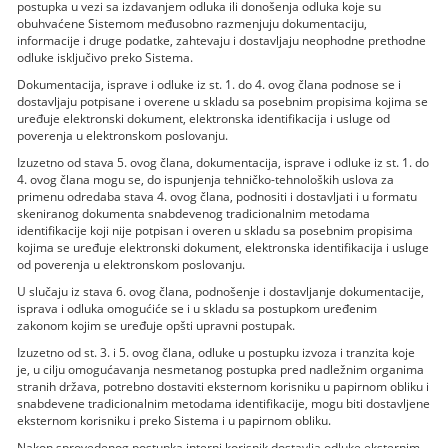
postupka u vezi sa izdavanjem odluka ili donošenja odluka koje su
obuhvaćene Sistemom međusobno razmenjuju dokumentaciju,
informacije i druge podatke, zahtevaju i dostavljaju neophodne prethodne
odluke isključivo preko Sistema.
Dokumentacija, isprave i odluke iz st. 1. do 4. ovog člana podnose se i
dostavljaju potpisane i overene u skladu sa posebnim propisima kojima se
uređuje elektronski dokument, elektronska identifikacija i usluge od
poverenja u elektronskom poslovanju.
Izuzetno od stava 5. ovog člana, dokumentacija, isprave i odluke iz st. 1. do
4. ovog člana mogu se, do ispunjenja tehničko-tehnoloških uslova za
primenu odredaba stava 4. ovog člana, podnositi i dostavljati i u formatu
skeniranog dokumenta snabdevenog tradicionalnim metodama
identifikacije koji nije potpisan i overen u skladu sa posebnim propisima
kojima se uređuje elektronski dokument, elektronska identifikacija i usluge
od poverenja u elektronskom poslovanju.
U slučaju iz stava 6. ovog člana, podnošenje i dostavljanje dokumentacije,
isprava i odluka omogućiće se i u skladu sa postupkom uređenim
zakonom kojim se uređuje opšti upravni postupak.
Izuzetno od st. 3. i 5. ovog člana, odluke u postupku izvoza i tranzita koje
je, u cilju omogućavanja nesmetanog postupka pred nadležnim organima
stranih država, potrebno dostaviti eksternom korisniku u papirnom obliku i
snabdevene tradicionalnim metodama identifikacije, mogu biti dostavljene
eksternom korisniku i preko Sistema i u papirnom obliku.
Nakon sprovedenog postupka interni korisnik dostavlja odluke eksternim