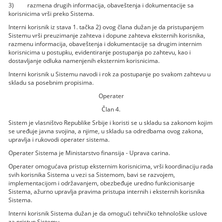
3) razmena drugih informacija, obaveštenja i dokumentacije sa
korisnicima vrši preko Sistema.
Interni korisnik iz stava 1. tačka 2) ovog člana dužan je da pristupanjem
Sistemu vrši preuzimanje zahteva i dopune zahteva eksternih korisnika,
razmenu informacija, obaveštenja i dokumentacije sa drugim internim
korisnicima u postupku, evidentiranje postupanja po zahtevu, kao i
dostavljanje odluka namenjenih eksternim korisnicima.
Interni korisnik u Sistemu navodi i rok za postupanje po svakom zahtevu u
skladu sa posebnim propisima.
Operater
Član 4.
Sistem je vlasništvo Republike Srbije i koristi se u skladu sa zakonom kojim
se uređuje javna svojina, a njime, u skladu sa odredbama ovog zakona,
upravlja i rukovodi operater sistema.
Operater Sistema je Ministarstvo finansija - Uprava carina.
Operater omogućava pristup eksternim korisnicima, vrši koordinaciju rada
svih korisnika Sistema u vezi sa Sistemom, bavi se razvojem,
implementacijom i održavanjem, obezbeđuje uredno funkcionisanje
Sistema, ažurno upravlja pravima pristupa internih i eksternih korisnika
Sistema.
Interni korisnik Sistema dužan je da omogući tehničko tehnološke uslove
za pristup Sistemu.