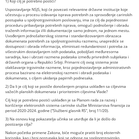
1) Koji cilj je potrebno postići?
Uspostavljanje NSJS, koji će povezati relevantne državne institucije koje
učestvuju u procesu izdavanja isprava potrebnih za sprovođenje carinskih
postupaka u spoljnotrgovinskom poslovanju, ima za cilj da pojednostavi
proceduru pribavljanja potrebnih isprava, omogući podnošenje i obradu
traženih informacija i/ili dokumentacije samo jednom, na jednom mestu.
Uvođenjem jednošalterskog sistema i standardizovanjem obrazaca
dokumenata potrebnih za spoljnotrgovinsku razmenu, unaprediće se
dostupnost i obrada informacija, eliminisati redundantnost i potreba za
višestrukim dostavljanjem istih podataka, poboljšati međuresorna
saradnja, kao i ubrzati razmena podataka između privrednih subjekata i
državnih organa u Republici Srbiji. Primarni cilj ovog sistema jeste
olakšavanje trgovinske razmene, kroz pojednostavljenje administrativnih
procesa bazirano na elektronskoj razmeni i obradi podataka i
dokumenata, s ciljem ukidanja papirnih podnesaka.
2) Da li je cilj koji se postiže donošenjem propisa usklađen sa ciljevima
važećih planskih dokumenata i prioritetnim ciljevima Vlade?
Cilj koji je potrebno postići usklađen je sa Planom rada za razvoj i
korišćenje elektronskih sistema carinske službe Ministarstva finansija za
period 2020-2024. godine (“Službeni glasnik RSˮ, broj 11/20).
3) Na osnovu kog pokazatelja učinka se utvrđuje da li je došlo do
postizanja cilja?
Nakon početka primene Zakona, biće moguće pratiti broj eksternih
korisnika, kao i broj postupaka koji se odnose na spoljnotrgovinsko