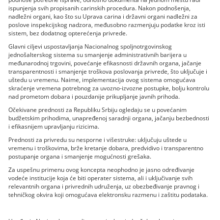
ispunjenja svih propisanih carinskih procedura. Nakon podnošenja,
nadležni organi, kao što su Uprava carina i državni organi nadležni za
poslove inspekcijskog nadzora, međusobno razmenjuju podatke kroz isti
sistem, bez dodatnog opterećenja privrede.
Glavni ciljevi uspostavljanja Nacionalnog spoljnotrgovinskog
jednošalterskog sistema su smanjenje administrativnih barijera u
međunarodnoj trgovini, povećanje efikasnosti državnih organa, jačanje
transparentnosti i smanjenje troškova poslovanja privrede, što uključuje i
uštedu u vremenu. Naime, implementacija ovog sistema omogućava
skraćenje vremena potrebnog za uvozno-izvozne postupke, bolju kontrolu
nad prometom dobara i pouzdanije prikupljanje javnih prihoda.
Očekivane prednosti za Republiku Srbiju ogledaju se u povećanim
budžetskim prihodima, unapređenoj saradnji organa, jačanju bezbednosti
i efikasnijem upravljanju rizicima.
Prednosti za privredu su nesporne i višestruke: uključuju uštede u
vremenu i troškovima, brže kretanje dobara, predvidivo i transparentno
postupanje organa i smanjenje mogućnosti grešaka.
Za uspešnu primenu ovog koncepta neophodno je jasno određivanje
vodeće institucije koja će biti operater sistema, ali i uključivanje svih
relevantnih organa i privrednih udruženja, uz obezbeđivanje pravnog i
tehničkog okvira koji omogućava elektronsku razmenu i zaštitu podataka.