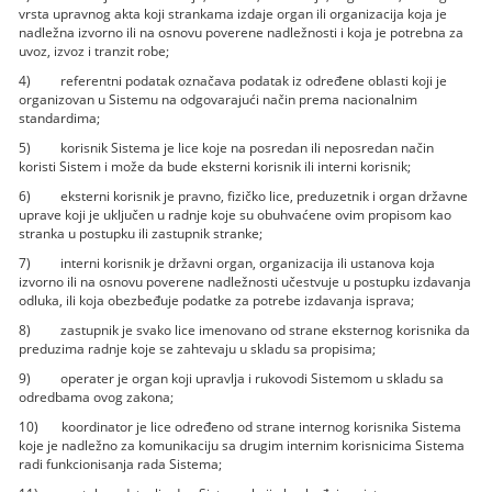
vrsta upravnog akta koji strankama izdaje organ ili organizacija koja je
nadležna izvorno ili na osnovu poverene nadležnosti i koja je potrebna za
uvoz, izvoz i tranzit robe;
4) referentni podatak označava podatak iz određene oblasti koji je
organizovan u Sistemu na odgovarajući način prema nacionalnim
standardima;
5) korisnik Sistema je lice koje na posredan ili neposredan način
koristi Sistem i može da bude eksterni korisnik ili interni korisnik;
6) eksterni korisnik je pravno, fizičko lice, preduzetnik i organ državne
uprave koji je uključen u radnje koje su obuhvaćene ovim propisom kao
stranka u postupku ili zastupnik stranke;
7) interni korisnik je državni organ, organizacija ili ustanova koja
izvorno ili na osnovu poverene nadležnosti učestvuje u postupku izdavanja
odluka, ili koja obezbeđuje podatke za potrebe izdavanja isprava;
8) zastupnik je svako lice imenovano od strane eksternog korisnika da
preduzima radnje koje se zahtevaju u skladu sa propisima;
9) operater je organ koji upravlja i rukovodi Sistemom u skladu sa
odredbama ovog zakona;
10) koordinator je lice određeno od strane internog korisnika Sistema
koje je nadležno za komunikaciju sa drugim internim korisnicima Sistema
radi funkcionisanja rada Sistema;