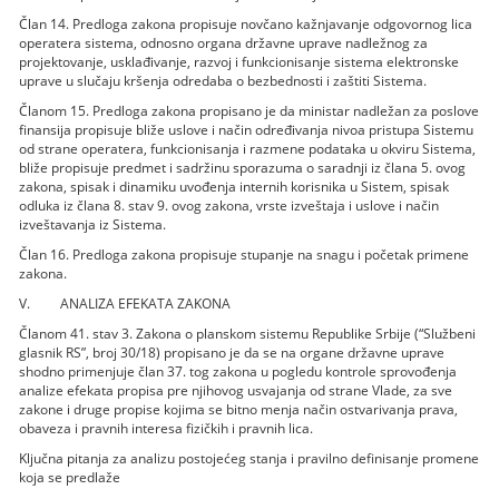
Član 14. Predloga zakona propisuje novčano kažnjavanje odgovornog lica
operatera sistema, odnosno organa državne uprave nadležnog za
projektovanje, usklađivanje, razvoj i funkcionisanje sistema elektronske
uprave u slučaju kršenja odredaba o bezbednosti i zaštiti Sistema.
Članom 15. Predloga zakona propisano je da ministar nadležan za poslove
finansija propisuje bliže uslove i način određivanja nivoa pristupa Sistemu
od strane operatera, funkcionisanja i razmene podataka u okviru Sistema,
bliže propisuje predmet i sadržinu sporazuma o saradnji iz člana 5. ovog
zakona, spisak i dinamiku uvođenja internih korisnika u Sistem, spisak
odluka iz člana 8. stav 9. ovog zakona, vrste izveštaja i uslove i način
izveštavanja iz Sistema.
Član 16. Predloga zakona propisuje stupanje na snagu i početak primene
zakona.
V. ANALIZA EFEKATA ZAKONA
Članom 41. stav 3. Zakona o planskom sistemu Republike Srbije (“Službeni
glasnik RS”, broj 30/18) propisano je da se na organe državne uprave
shodno primenjuje član 37. tog zakona u pogledu kontrole sprovođenja
analize efekata propisa pre njihovog usvajanja od strane Vlade, za sve
zakone i druge propise kojima se bitno menja način ostvarivanja prava,
obaveza i pravnih interesa fizičkih i pravnih lica.
Ključna pitanja za analizu postojećeg stanja i pravilno definisanje promene
koja se predlaže