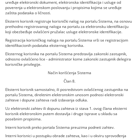
uređuje elektronski dokument, elektronska identifikacija i usluge od
poverenja u elektronskom poslovanju i propisima kojima se uređuje
zaštita podataka o ličnosti.
Eksterni korisnik registruje korisnički nalog na portalu Sistema, na osnovu
prethodno registrovanog naloga na portalu za elektronsku identifikaciju
koji obezbeđuje ovlašćeni pružalac usluge elektronske identifikacije.
Registracija korisničkog naloga na portalu Sistema vrši se registracijom
identifikacionih podataka eksternog korisnika.
Eksternog korisnika na portalu Sistema predstavlja zakonski zastupnik,
odnosno ovlašćeno lice - administrator kome zakonski zastupnik delegira
korisničke privilegije.
Način korišćenja Sistema
Član 8.
Eksterni korisnik samostalno, ili posredstvom ovlašćenog zastupnika na
portalu Sistema, direktnim elektronskim unosom podnosi elektronski
zahteve i dopune zahteva radi izdavanja odluka.
Uz elektronski zahtev ili dopunu zahteva iz stava 1. ovog člana eksterni
korisnik elektronskim putem dostavlja i druge isprave u skladu sa
posebnim propisima.
Interni korisnik preko portala Sistema preuzima podneti zahtev.
Interni korisnici u postupku obrade zahteva, kao i u okviru sprovođenja