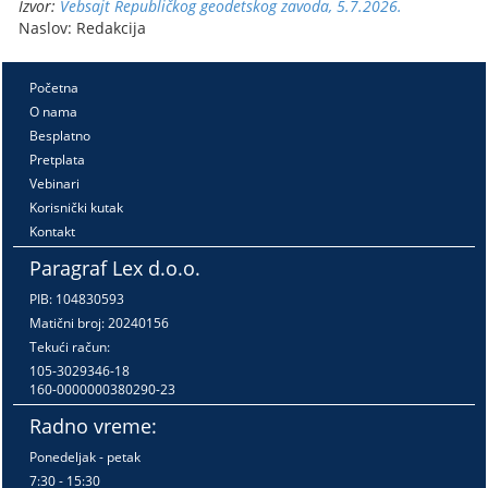
Izvor:
Vebsajt Republičkog geodetskog zavoda, 5.7.2026.
Naslov: Redakcija
Početna
O nama
Besplatno
Pretplata
Vebinari
Korisnički kutak
Kontakt
Paragraf Lex d.o.o.
PIB: 104830593
Matični broj: 20240156
Tekući račun:
105-3029346-18
160-0000000380290-23
Radno vreme:
Ponedeljak - petak
7:30 - 15:30