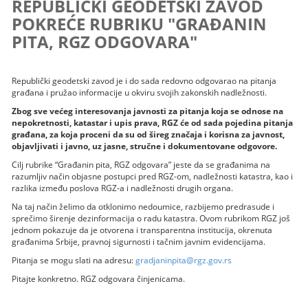
REPUBLIČKI GEODETSKI ZAVOD
POKREĆE RUBRIKU "GRAĐANIN
PITA, RGZ ODGOVARA"
Republički geodetski zavod je i do sada redovno odgovarao na pitanja
građana i pružao informacije u okviru svojih zakonskih nadležnosti.
Zbog sve većeg interesovanja javnosti za pitanja koja se odnose na
nepokretnosti, katastar i upis prava, RGZ će od sada pojedina pitanja
građana, za koja proceni da su od šireg značaja i korisna za javnost,
objavljivati i javno, uz jasne, stručne i dokumentovane odgovore.
Cilj rubrike “Građanin pita, RGZ odgovara” jeste da se građanima na
razumljiv način objasne postupci pred RGZ-om, nadležnosti katastra, kao i
razlika između poslova RGZ-a i nadležnosti drugih organa.
Na taj način želimo da otklonimo nedoumice, razbijemo predrasude i
sprečimo širenje dezinformacija o radu katastra. Ovom rubrikom RGZ još
jednom pokazuje da je otvorena i transparentna institucija, okrenuta
građanima Srbije, pravnoj sigurnosti i tačnim javnim evidencijama.
Pitanja se mogu slati na adresu:
gradjaninpita@rgz.gov.rs
Pitajte konkretno. RGZ odgovara činjenicama.