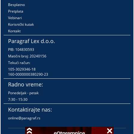
Besplatno
Pretplata
Vebinari
Korisnički kutak
Kontakt
Paragraf Lex d.o.o.
PIB: 104830593
Matični broj: 20240156
Tekući račun:
105-3029346-18
160-0000000380290-23
Radno vreme:
Ponedeljak - petak
7:30 - 15:30
Kontaktirajte nas:
online@paragraf.rs