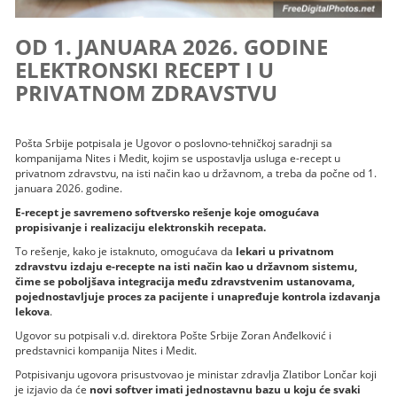
OD 1. JANUARA 2026. GODINE
ELEKTRONSKI RECEPT I U
PRIVATNOM ZDRAVSTVU
Pošta Srbije potpisala je Ugovor o poslovno-tehničkoj saradnji sa
kompanijama Nites i Medit, kojim se uspostavlja usluga e-recept u
privatnom zdravstvu, na isti način kao u državnom, a treba da počne od 1.
januara 2026. godine.
E-recept je savremeno softversko rešenje koje omogućava
propisivanje i realizaciju elektronskih recepata.
To rešenje, kako je istaknuto, omogućava da
lekari u privatnom
zdravstvu izdaju e-recepte na isti način kao u državnom sistemu,
čime se poboljšava integracija među zdravstvenim ustanovama,
pojednostavljuje proces za pacijente i unapređuje kontrola izdavanja
lekova
.
Ugovor su potpisali v.d. direktora Pošte Srbije Zoran Anđelković i
predstavnici kompanija Nites i Medit.
Potpisivanju ugovora prisustvovao je ministar zdravlja Zlatibor Lončar koji
je izjavio da će
novi softver imati jednostavnu bazu u koju će svaki