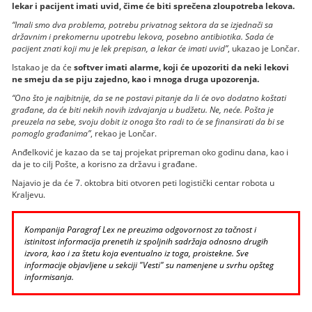
lekar i pacijent imati uvid, čime će biti sprečena zloupotreba lekova.
“Imali smo dva problema, potrebu privatnog sektora da se izjednači sa
državnim i prekomernu upotrebu lekova, posebno antibiotika. Sada će
pacijent znati koji mu je lek prepisan, a lekar će imati uvid”
, ukazao je Lončar.
Istakao je da će
softver imati alarme, koji će upozoriti da neki lekovi
ne smeju da se piju zajedno, kao i mnoga druga upozorenja.
“Ono što je najbitnije, da se ne postavi pitanje da li će ovo dodatno koštati
građane, da će biti nekih novih izdvajanja u budžetu. Ne, neće. Pošta je
preuzela na sebe, svoju dobit iz onoga što radi to će se finansirati da bi se
pomoglo građanima”
, rekao je Lončar.
Anđelković je kazao da se taj projekat pripreman oko godinu dana, kao i
da je to cilj Pošte, a korisno za državu i građane.
Najavio je da će 7. oktobra biti otvoren peti logistički centar robota u
Kraljevu.
Kompanija Paragraf Lex ne preuzima odgovornost za tačnost i
istinitost informacija prenetih iz spoljnih sadržaja odnosno drugih
izvora, kao i za štetu koja eventualno iz toga, proistekne. Sve
informacije objavljene u sekciji "Vesti" su namenjene u svrhu opšteg
informisanja.