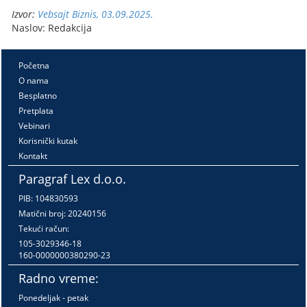
Izvor:
Vebsajt Biznis, 03.09.2025.
Naslov: Redakcija
Početna
O nama
Besplatno
Pretplata
Vebinari
Korisnički kutak
Kontakt
Paragraf Lex d.o.o.
PIB: 104830593
Matični broj: 20240156
Tekući račun:
105-3029346-18
160-0000000380290-23
Radno vreme:
Ponedeljak - petak