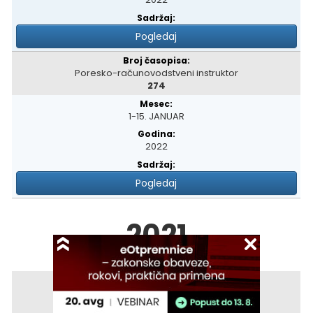
Pogledaj
Poresko-računovodstveni instruktor
274
1-15. JANUAR
2022
Pogledaj
2021
Poresko-računovodstveni instruktor
272/273