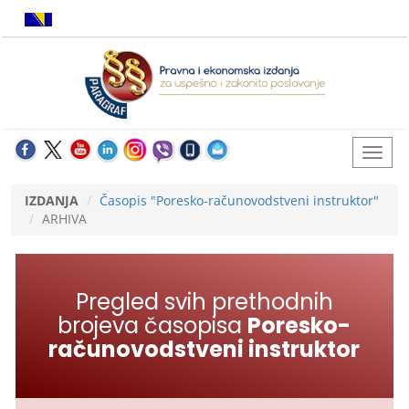
IZDANJA
Časopis "Poresko-računovodstveni instruktor"
ARHIVA
Pregled svih prethodnih
brojeva časopisa
Poresko-
računovodstveni instruktor