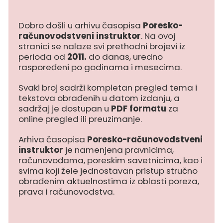
Dobro došli u arhivu časopisa
Poresko-
računovodstveni instruktor
. Na ovoj
stranici se nalaze svi prethodni brojevi iz
perioda od
2011.
do danas, uredno
raspoređeni po godinama i mesecima.
Svaki broj sadrži kompletan pregled tema i
tekstova obrađenih u datom izdanju, a
sadržaj je dostupan u
PDF formatu
za
online pregled ili preuzimanje.
Arhiva časopisa
Poresko-računovodstveni
instruktor
je namenjena pravnicima,
računovođama, poreskim savetnicima, kao i
svima koji žele jednostavan pristup stručno
obrađenim aktuelnostima iz oblasti poreza,
prava i računovodstva.